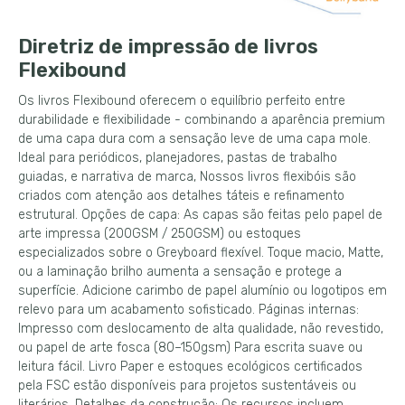
Diretriz de impressão de livros
Flexibound
Os livros Flexibound oferecem o equilíbrio perfeito entre
durabilidade e flexibilidade - combinando a aparência premium
de uma capa dura com a sensação leve de uma capa mole.
Ideal para periódicos, planejadores, pastas de trabalho
guiadas, e narrativa de marca, Nossos livros flexibóis são
criados com atenção aos detalhes táteis e refinamento
estrutural. Opções de capa: As capas são feitas pelo papel de
arte impressa (200GSM / 250GSM) ou estoques
especializados sobre o Greyboard flexível. Toque macio, Matte,
ou a laminação brilho aumenta a sensação e protege a
superfície. Adicione carimbo de papel alumínio ou logotipos em
relevo para um acabamento sofisticado. Páginas internas:
Impresso com deslocamento de alta qualidade, não revestido,
ou papel de arte fosca (80–150gsm) Para escrita suave ou
leitura fácil. Livro Paper e estoques ecológicos certificados
pela FSC estão disponíveis para projetos sustentáveis ​​ou
literários. Detalhes da construção: Os recursos incluem