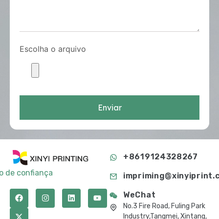
Escolha o arquivo
Enviar
+8619124328267
to de confiança
impriming@xinyiprint.
WeChat
No.3 Fire Road, Fuling Park
Industry,Tangmei, Xintang,