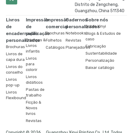
Distrito de Zengcheng,
Guangzhou, China 511340
Livros
Impressão
Impressão
Cadernos
Sobre nós
de
de
comercial
personalizados
Sobre Xinyi
encadernação
publicação
Brochuras
Notebooks
Blogs & Estudos de
caso
personalizados
Crianças &
Folhetos
Revistas
Livros
Fabricação
Brochuras
Catálogos
Planejadores
infantis
Sustentabilidade
Livros de
Livros
capa dura
Personalização
para
Livros do
Baixar catálogo
colorir
conselho
Livros
Livros
didáticos
pop-up
Pastas de
Livros
trabalho
Flexibound
Ficção &
Novos
livros
Revistas
Copyright © 2026 ，Guangzhou Xinyi Printing Co., Ltd. Todos