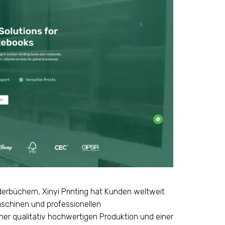
derbüchern, Xinyi Printing hat Kunden weltweit
aschinen und professionellen
er qualitativ hochwertigen Produktion und einer