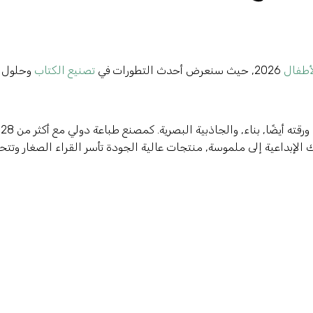
أطفال
2026, حيث سنعرض أحدث التطورات في
تصنيع الكتاب
وحلول
سحر كتاب الأطفال لا يكمن في قصته فحسب، بل في ورقته أيضًا, بناء, والجاذبية البصرية. كمصنع طباعة دولي مع أكثر من 28
لإبداعية إلى ملموسة, منتجات عالية الجودة تأسر القراء الصغار وتت