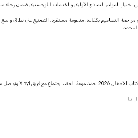
ي اختيار المواد, النماذج الأولية, والخدمات اللوجستية, ضمان رحلة س
في مراجعة التصاميم بكفاءة, مدعومة مستقرة, التصنيع على نطاق واسع
لمحدد.
نحن ندعوكم بصدق لزيارة جناحنا في معرض بولونيا لكتاب الأطفال 2026. حدد موعدًا لعقد اجت
 بنا.