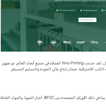
مع أكثر 28 سنوات من الخبرة في صناعة كتب الأطفال, لقد خدمت Xinyi Printing العملاء في جميع أنحاء العالم. تم تجهيز
كتب الاحترافية, ضمان إنتاج عالي الجودة والتسليم المستقر.
مجموعة واسعة من الخيارات الصديقة للبيئة, بما في ذلك الأوراق المعتمدة من FSC®, أحبار الصويا, والمواد القابلة