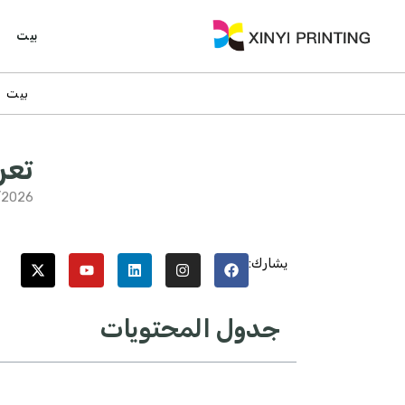
بيت
بيت
تعرف على ط
/2026
يشارك:
جدول المحتويات