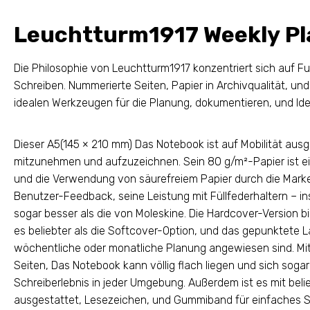
Leuchtturm1917 Weekly Pl
Die Philosophie von Leuchtturm1917 konzentriert sich auf Fu
Schreiben. Nummerierte Seiten, Papier in Archivqualität, u
idealen Werkzeugen für die Planung, dokumentieren, und Ide
Dieser A5(145 × 210 mm) Das Notebook ist auf Mobilität ausge
mitzunehmen und aufzuzeichnen. Sein 80 g/m²-Papier ist ei
und die Verwendung von säurefreiem Papier durch die Marke 
Benutzer-Feedback, seine Leistung mit Füllfederhaltern – i
sogar besser als die von Moleskine. Die Hardcover-Version b
es beliebter als die Softcover-Option, und das gepunktete L
wöchentliche oder monatliche Planung angewiesen sind. Mi
Seiten, Das Notebook kann völlig flach liegen und sich sog
Schreiberlebnis in jeder Umgebung. Außerdem ist es mit be
ausgestattet, Lesezeichen, und Gummiband für einfaches S