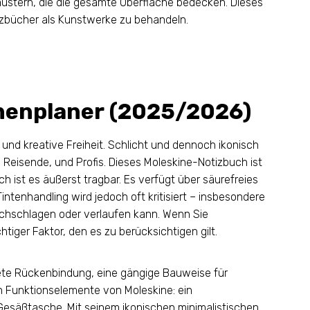
ustern, die die gesamte Oberfläche bedecken. Dieses
tizbücher als Kunstwerke zu behandeln.
henplaner (2025/2026)
, und kreative Freiheit. Schlicht und dennoch ikonisch
, Reisende, und Profis. Dieses Moleskine-Notizbuch ist
ch ist es äußerst tragbar. Es verfügt über säurefreies
Tintenhandling wird jedoch oft kritisiert – insbesondere
urchschlagen oder verlaufen kann. Wenn Sie
htiger Faktor, den es zu berücksichtigen gilt.
ete Rückenbindung, eine gängige Bauweise für
n Funktionselemente von Moleskine: ein
esäßtasche. Mit seinem ikonischen minimalistischen