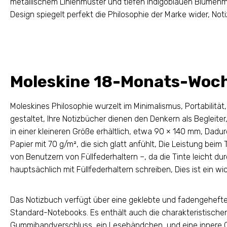
metallischem Linienmuster und tiefen indigoblauen Blumenm
Design spiegelt perfekt die Philosophie der Marke wider, No
Moleskine 18-Monats-Woc
Moleskines Philosophie wurzelt im Minimalismus, Portabilität
gestaltet, Ihre Notizbücher dienen den Denkern als Begleiter
in einer kleineren Größe erhältlich, etwa 90 × 140 mm, Dadur
Papier mit 70 g/m², die sich glatt anfühlt, Die Leistung beim 
von Benutzern von Füllfederhaltern –, da die Tinte leicht d
hauptsächlich mit Füllfederhaltern schreiben, Dies ist ein wic
Das Notizbuch verfügt über eine geklebte und fadengeheft
Standard-Notebooks. Es enthält auch die charakteristische
Gummibandverschluss, ein Lesebändchen, und eine innere G