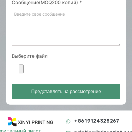
Сообщение(MOQ200 копий)
*
Выберите файл
Представлять на рассмотрение
+8619124328267
ерительный пилот