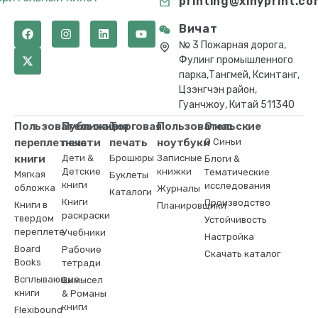
printing@xinyprint.co
Вичат
№ 3 Пожарная дорога,
Фулинг промышленного
парка,Тангмей, Ксинтанг,
Цзэнгчэн район,
Гуанчжоу, Китай 511340
Пользовательские
Публикация
Торговая
Пользовательские
О нас
переплетные
печати
печать
ноутбуки
О Синьи
книги
Дети &
Брошюры
Записные
Блоги &
Детские
книжки
Тематические
Мягкая
Буклеты
книги
исследования
обложка
Журналы
Каталоги
Книги
Производство
Книги в
Планировщики
раскраски
твердом
Устойчивость
переплете
Учебники
Настройка
Board
Рабочие
Скачать каталог
Books
тетради
Всплывающие
Вымысел
книги
& Романы
книги
Flexibound