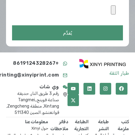
يُقدِّم
+8619124328267
طيار الثقة
printing@xinyiprint.com
وي شات
رقم 3 طريق النار, حديقة
صناعة فوينج,Tangmei,
Xintang, منطقة Zengcheng,
قوانغتشو, الصين 511340
كتب
طباعة
الطباعة
دفاتر
معلومات عنا
ملزمة
النشر
التجارية
ملاحظات
حول Xinyi