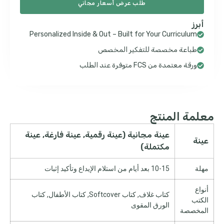
طلب عرض أسعار مجاني
أبرز
Personalized Inside & Out – Built for Your Curriculum
طباعة مخصصة للتفكير المخصص
ورقة معتمدة من FCS متوفرة عند الطلب
معلمة المنتج
عينة مجانية (عينة رقمية, عينة فارغة, عينة
عينة
مكتملة)
مهلة
10-15 بعد أيام من استلام الإيداع وتأكيد إثبات
أنواع
كتاب غلاف, كتاب Softcover, كتاب الأطفال, كتاب
الكتب
الورق المقوى
المخصصة