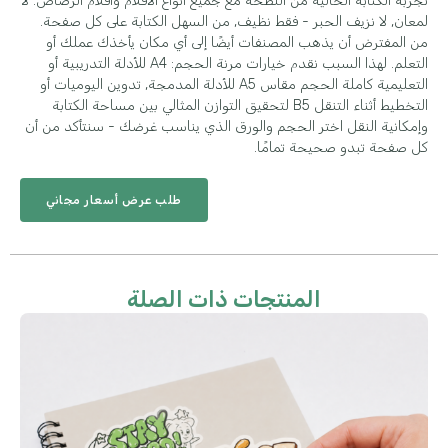
تجربة الكتابة الخالية من اللطخة مع جميع أنواع الأقلام وأقلام الرصاص. لا
لمعان, لا نزيف الحبر - فقط نظيف, من السهل الكتابة على كل صفحة.
من المفترض أن يذهب المصنفات أيضًا إلى أي مكان يأخذك عملك أو
التعلم. لهذا السبب نقدم خيارات مرنة الحجم: A4 للأدلة التدريبية أو
التعليمية كاملة الحجم مقاس A5 للأدلة المدمجة, تدوين اليوميات أو
التخطيط أثناء التنقل B5 لتحقيق التوازن المثالي بين مساحة الكتابة
وإمكانية النقل اختر الحجم والورق الذي يناسب غرضك - سنتأكد من أن
كل صفحة تبدو صحيحة تمامًا.
طلب عرض أسعار مجاني
المنتجات ذات الصلة