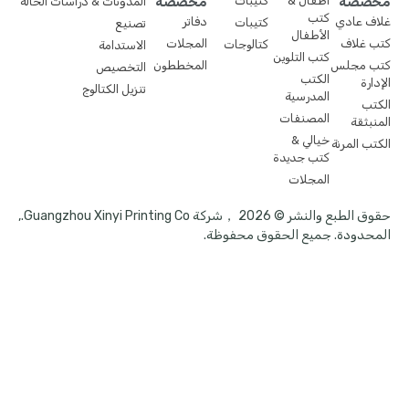
مخصصة
أطفال &
كتيبات
مخصصة
المدونات & دراسات الحالة
كتب
غلاف عادي
دفاتر
كتيبات
تصنيع
الأطفال
كتب غلاف
المجلات
كتالوجات
الاستدامة
كتب التلوين
كتب مجلس
المخططون
التخصيص
الكتب
الإدارة
تنزيل الكتالوج
المدرسية
الكتب
المصنفات
المنبثقة
خيالي &
الكتب المرنة
كتب جديدة
المجلات
حقوق الطبع والنشر © 2026 ，شركة Guangzhou Xinyi Printing Co.,
المحدودة. جميع الحقوق محفوظة.