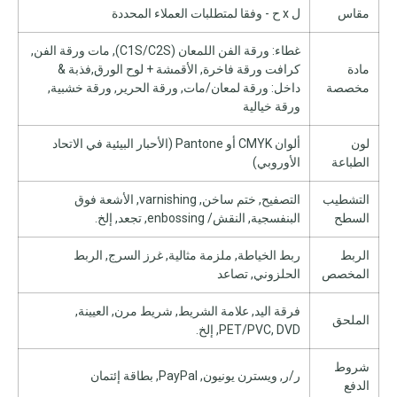
مقاس
ل x ح - وفقا لمتطلبات العملاء المحددة
غطاء: ورقة الفن اللمعان (C1S/C2S), مات ورقة الفن,
مادة
كرافت ورقة فاخرة, الأقمشة + لوح الورق,فذبة &
مخصصة
داخل: ورقة لمعان/مات, ورقة الحرير, ورقة خشبية,
ورقة خيالية
لون
ألوان CMYK أو Pantone (الأحبار البيئية في الاتحاد
الطباعة
الأوروبي)
التشطيب
التصفيح, ختم ساخن, varnishing, الأشعة فوق
السطح
البنفسجية, النقش/ enbossing, تجعد, إلخ.
الربط
ربط الخياطة, ملزمة مثالية, غرز السرج, الربط
المخصص
الحلزوني, تصاعد
فرقة اليد, علامة الشريط, شريط مرن, العيينة,
الملحق
PET/PVC, DVD, إلخ.
شروط
ر/ر, ويسترن يونيون, PayPal, بطاقة إئتمان
الدفع