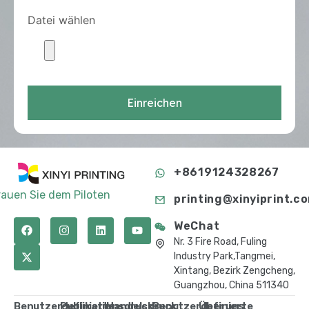
Datei wählen
Einreichen
+8619124328267
rauen Sie dem Piloten
printing@xinyiprint.c
WeChat
Nr. 3 Fire Road, Fuling
Industry Park,Tangmei,
Xintang, Bezirk Zengcheng,
Guangzhou, China 511340
Benutzerdefinierte
Publikationsdruck
Handelsdruck
Benutzerdefinierte
Über uns