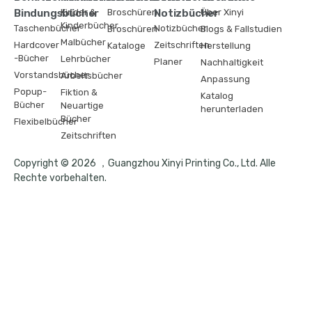
Bindungsbücher
Kinder &
Broschüren
Notizbücher
Über Xinyi
Kinderbücher
Taschenbücher
Notizbücher
Broschüren
Blogs & Fallstudien
Malbücher
Hardcover
Zeitschriften
Kataloge
Herstellung
-Bücher
Lehrbücher
Planer
Nachhaltigkeit
Vorstandsbücher
Arbeitsbücher
Anpassung
Popup-
Fiktion &
Katalog
Bücher
Neuartige
herunterladen
Bücher
Flexibelbücher
Zeitschriften
Copyright © 2026 ，Guangzhou Xinyi Printing Co., Ltd. Alle
Rechte vorbehalten.