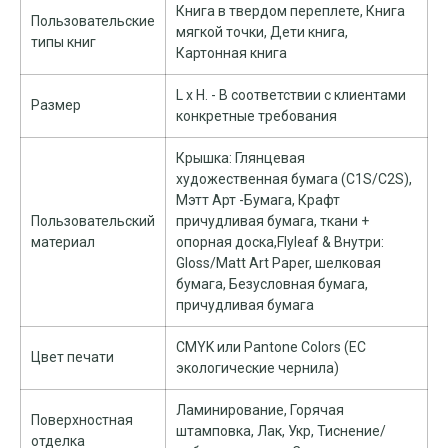
Книга в твердом переплете, Книга
Пользовательские
мягкой точки, Дети книга,
типы книг
Картонная книга
L x H. - В соответствии с клиентами
Размер
конкретные требования
Крышка: Глянцевая
художественная бумага (C1S/C2S),
Мэтт Арт -Бумага, Крафт
Пользовательский
причудливая бумага, ткани +
материал
опорная доска,Flyleaf & Внутри:
Gloss/Matt Art Paper, шелковая
бумага, Безусловная бумага,
причудливая бумага
CMYK или Pantone Colors (ЕС
Цвет печати
экологические чернила)
Ламинирование, Горячая
Поверхностная
штамповка, Лак, Укр, Тиснение/
отделка