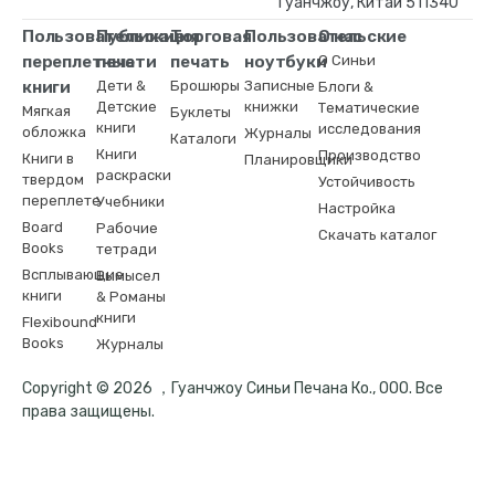
Гуанчжоу, Китай 511340
Пользовательские
Публикация
Торговая
Пользовательские
О нас
переплетные
печати
печать
ноутбуки
О Синьи
книги
Дети &
Брошюры
Записные
Блоги &
Детские
книжки
Тематические
Мягкая
Буклеты
книги
исследования
обложка
Журналы
Каталоги
Книги
Производство
Книги в
Планировщики
раскраски
твердом
Устойчивость
переплете
Учебники
Настройка
Board
Рабочие
Скачать каталог
Books
тетради
Всплывающие
Вымысел
книги
& Романы
книги
Flexibound
Books
Журналы
Copyright © 2026 ，Гуанчжоу Синьи Печана Ко., ООО. Все
права защищены.