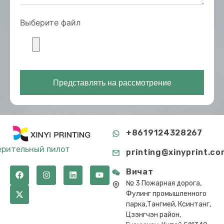
Выберите файл
Представлять на рассмотрение
+8619124328267
ерительный пилот
printing@xinyprint.co
Вичат
№ 3 Пожарная дорога,
Фулинг промышленного
парка,Тангмей, Ксинтанг,
Цзэнгчэн район,