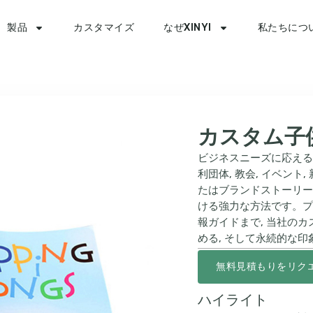
製品
カスタマイズ
なぜXINYI
私たちにつ
カスタム子
ビジネスニーズに応える
利団体, 教会, イベント
たはブランドストーリー
ける強力な方法です。プ
報ガイドまで, 当社の
める, そして永続的な印
無料見積もりをリク
ハイライト