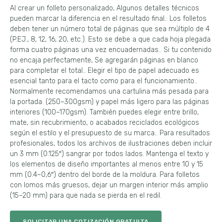
Al crear un folleto personalizado, Algunos detalles técnicos
pueden marcar la diferencia en el resultado final.: Los folletos
deben tener un número total de páginas que sea múltiplo de 4
(P.EJ., 8, 12, 16, 20, etc.). Esto se debe a que cada hoja plegada
forma cuatro páginas una vez encuadernadas.. Si tu contenido
no encaja perfectamente, Se agregarán páginas en blanco
para completar el total.. Elegir el tipo de papel adecuado es
esencial tanto para el tacto como para el funcionamiento..
Normalmente recomendamos una cartulina más pesada para
la portada. (250–300gsm) y papel más ligero para las páginas
interiores (100–170gsm). También puedes elegir entre brillo,
mate, sin recubrimiento, o acabados reciclados ecológicos
según el estilo y el presupuesto de su marca.. Para resultados
profesionales, todos los archivos de ilustraciones deben incluir
un 3 mm (0.125″) sangrar por todos lados. Mantenga el texto y
los elementos de diseño importantes al menos entre 10 y 15
mm (0.4–0,6″) dentro del borde de la moldura. Para folletos
con lomos más gruesos, dejar un margen interior más amplio
(15–20 mm) para que nada se pierda en el redil.
SOLICITAR UNA COTIZACIÓN GRATUITA