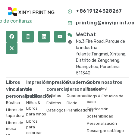
+8619124328267
to de confianza
printing@xinyiprint.c
WeChat
No.3 Fire Road, Parque de
la industria
fulante,Tangmei, Xintang,
Distrito de Zengcheng,
Guangzhou, Porcelana
511340
Libros
Impresión
Impresión
Cuadernos
Sobre nosotros
vinculantes
de
comercial
personalizados
Sobre xinyi
personalizados
publicación
Folletos
Cuadernos
Blogs & Estudios de
caso
Rústica
Niños &
Folletos
Diario
Libros
Fabricación
Libros de
Catálogos
Planificadores
para niños
tapa dura
Sostenibilidad
Libros
Libros de
Personalización
para
mesa
Descargar catálogo
colorear