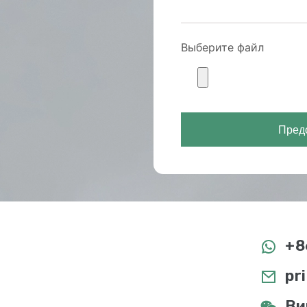
Выберите файл
Предс
+8
pr
Ви