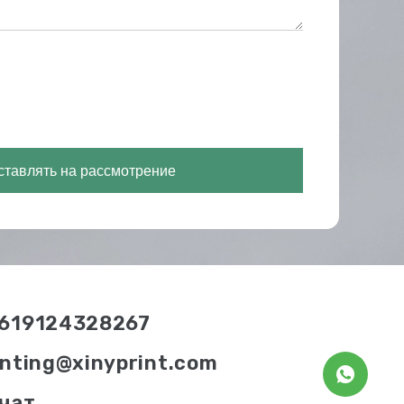
тавлять на рассмотрение
619124328267
inting@xinyprint.com
чат