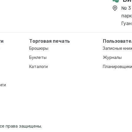
№ 3 
парк
Гуан
ти
Торговая печать
Пользовате
и
Брошюры
Записные кни
Буклеты
Журналы
Каталоги
Планировщик
иги
Все права защищены.