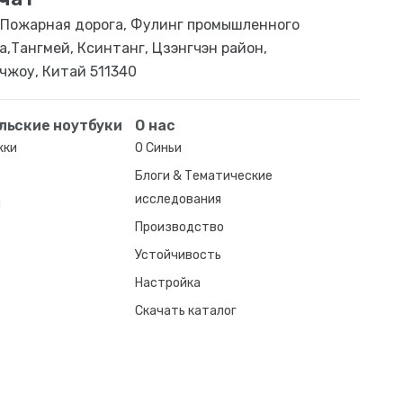
Пожарная дорога, Фулинг промышленного
а,Тангмей, Ксинтанг, Цзэнгчэн район,
чжоу, Китай 511340
льские ноутбуки
О нас
жки
О Синьи
Блоги & Тематические
исследования
и
Производство
Устойчивость
Настройка
Скачать каталог