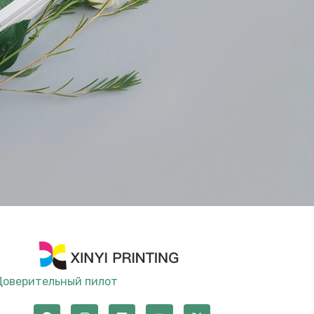
Доверительный пилот