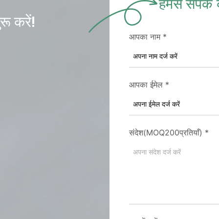
हमसे संपर्क 
ू करें!
आपका नाम
*
आपका ईमेल
*
संदेश(MOQ200प्रतियाँ)
*