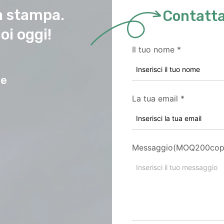
ua stampa.
Contatta
oi oggi!
Il tuo nome
*
te
La tua email
*
Messaggio(MOQ200cop