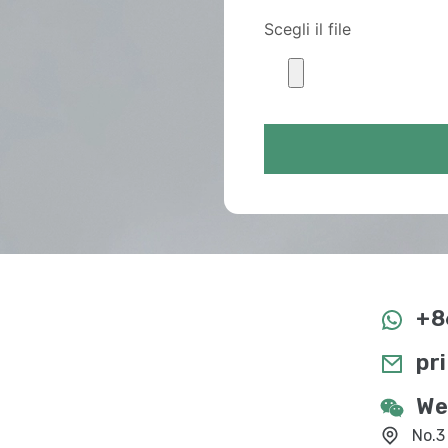
Scegli il file
+8
pr
We
No.3