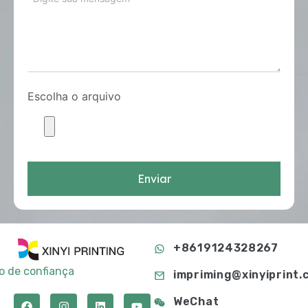
Escolha o arquivo
Enviar
+8619124328267
to de confiança
impriming@xinyiprint.
WeChat