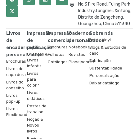
No.3 Fire Road, Fuling Park
Industry,Tangmei, Xintang,
Distrito de Zengcheng,
Guangzhou, China 511340
Livros
Impressão
Impressão
Cadernos
Sobre nós
de
de
comercial
personalizados
Sobre Xinyi
encadernação
publicação
Brochuras
Notebooks
Blogs & Estudos de
caso
personalizados
Crianças &
Folhetos
Revistas
Livros
Fabricação
Brochuras
Catálogos
Planejadores
infantis
Sustentabilidade
Livros de
Livros
capa dura
Personalização
para
Livros do
Baixar catálogo
colorir
conselho
Livros
Livros
didáticos
pop-up
Pastas de
Livros
trabalho
Flexibound
Ficção &
Novos
livros
Revistas