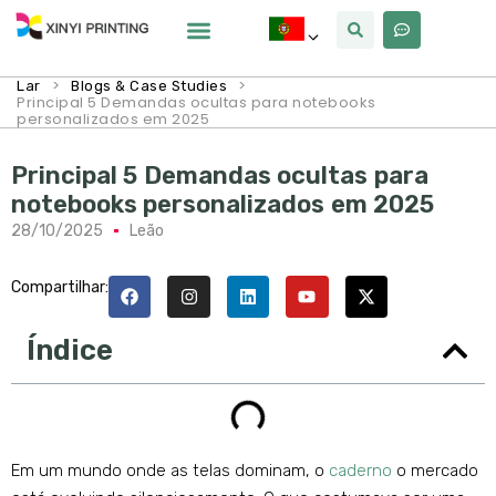
Por Que Xinyi
>
>
Lar
Blogs & Case Studies
Principal 5 Demandas ocultas para notebooks
personalizados em 2025
Principal 5 Demandas ocultas para
notebooks personalizados em 2025
28/10/2025
Leão
Compartilhar:
Índice
Em um mundo onde as telas dominam, o
caderno
o mercado