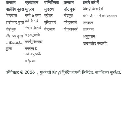
कस्टम
प्रकाशन
वाणिज्यिक
कस्टम
हमारे बारे में
बाइंडिंग बुक्स
मुद्रण
मुद्रण
नोटबुक
Xinyi के बारे में
पेपरबैक्स
बच्चे & बच्चों
ब्रोशर
नोटबुक
ब्लॉग & मामले का अध्ययन
की किताबें
हार्डकवर बुक्स
पुस्तिकाएं
पत्रिकाओं
उत्पादन
रंगीन किताबें
बोर्ड बुक
कैटलाग
योजनाकारों
वहनीयता
पाठ्यपुस्तकें
पॉप-अप बुक्स
अनुकूलन
कार्यपुस्तिकाएं
फ्लेक्सिबाउंड
डाउनलोड कैटलॉग
बुक्स
कल्पना &
नवीन पुस्तकें
पत्रिका
कॉपीराइट © 2026 ，गुआंगज़ौ Xinyi प्रिंटिंग कंपनी, लिमिटेड. सर्वाधिकार सुरक्षित.