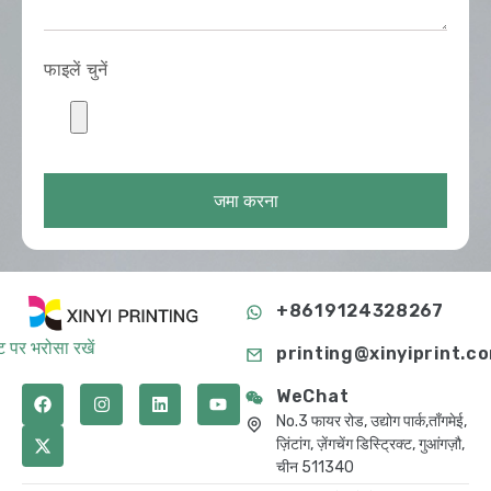
फाइलें चुनें
जमा करना
+8619124328267
 पर भरोसा रखें
printing@xinyiprint.c
WeChat
No.3 फायर रोड, उद्योग पार्क,ताँगमेई,
ज़िंटांग, ज़ेंगचेंग डिस्ट्रिक्ट, गुआंगज़ौ,
चीन 511340