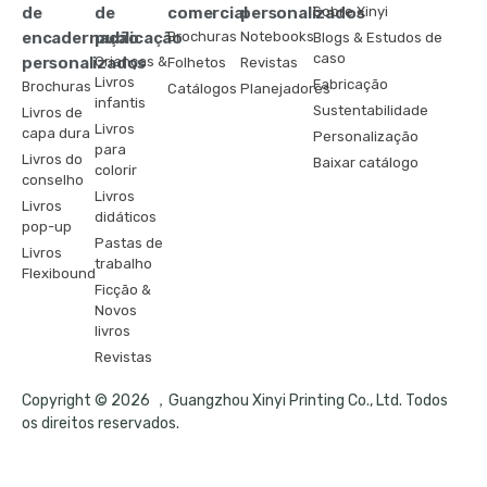
de
de
comercial
personalizados
Sobre Xinyi
encadernação
publicação
Brochuras
Notebooks
Blogs & Estudos de
caso
personalizados
Crianças &
Folhetos
Revistas
Livros
Fabricação
Brochuras
Catálogos
Planejadores
infantis
Sustentabilidade
Livros de
Livros
capa dura
Personalização
para
Livros do
Baixar catálogo
colorir
conselho
Livros
Livros
didáticos
pop-up
Pastas de
Livros
trabalho
Flexibound
Ficção &
Novos
livros
Revistas
Copyright © 2026 ，Guangzhou Xinyi Printing Co., Ltd. Todos
os direitos reservados.