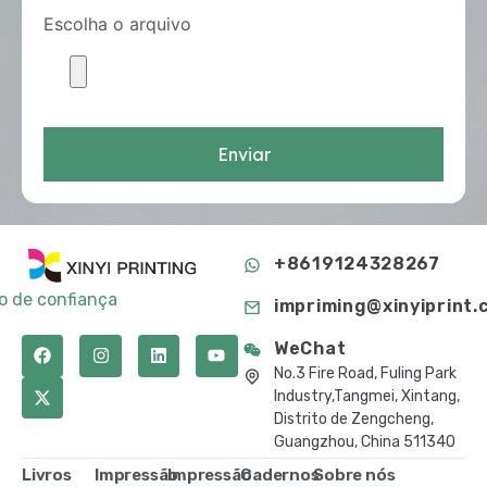
Escolha o arquivo
Enviar
+8619124328267
to de confiança
impriming@xinyiprint.
WeChat
No.3 Fire Road, Fuling Park
Industry,Tangmei, Xintang,
Distrito de Zengcheng,
Guangzhou, China 511340
Livros
Impressão
Impressão
Cadernos
Sobre nós