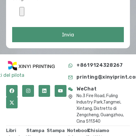
Invia
+8619124328267
i del pilota
printing@xinyiprint.c
WeChat
No.3 Fire Road, Fuling
Industry Park,Tangmei,
Xintang, Distretto di
Zengcheng, Guangzhou,
Cina 511340
Libri
Stampa
Stampa
Notebook
Chi siamo