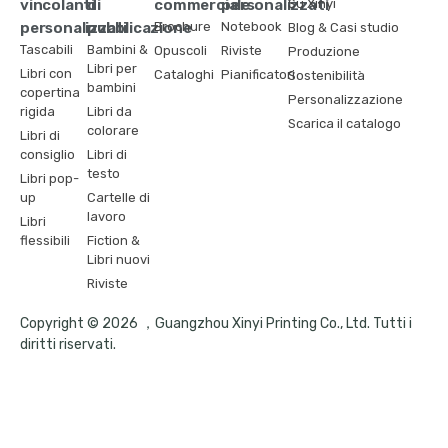
vincolanti
di
commerciale
personalizzati
Su Xinyi
personalizzati
pubblicazione
Brochure
Notebook
Blog & Casi studio
Tascabili
Bambini &
Opuscoli
Riviste
Produzione
Libri per
Libri con
Cataloghi
Pianificatori
Sostenibilità
bambini
copertina
Personalizzazione
rigida
Libri da
Scarica il catalogo
colorare
Libri di
consiglio
Libri di
testo
Libri pop-
up
Cartelle di
lavoro
Libri
flessibili
Fiction &
Libri nuovi
Riviste
Copyright © 2026 ，Guangzhou Xinyi Printing Co., Ltd. Tutti i
diritti riservati.