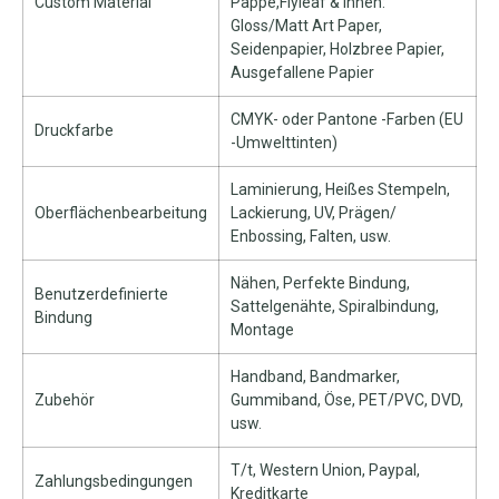
Custom Material
Pappe,Flyleaf & Innen:
Gloss/Matt Art Paper,
Seidenpapier, Holzbree Papier,
Ausgefallene Papier
CMYK- oder Pantone -Farben (EU
Druckfarbe
-Umwelttinten)
Laminierung, Heißes Stempeln,
Oberflächenbearbeitung
Lackierung, UV, Prägen/
Enbossing, Falten, usw.
Nähen, Perfekte Bindung,
Benutzerdefinierte
Sattelgenähte, Spiralbindung,
Bindung
Montage
Handband, Bandmarker,
Zubehör
Gummiband, Öse, PET/PVC, DVD,
usw.
T/t, Western Union, Paypal,
Zahlungsbedingungen
Kreditkarte