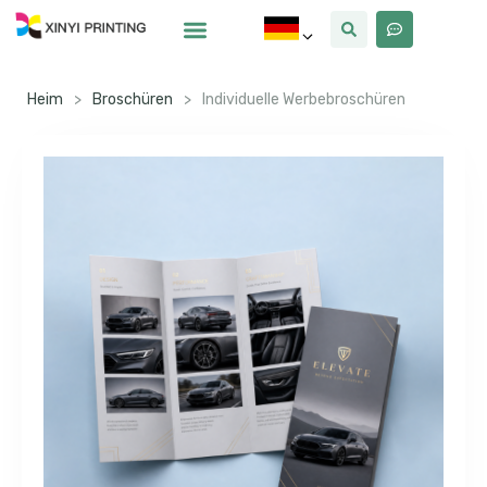
Warum Xinyi
Über Uns
Heim
>
Broschüren
>
Individuelle Werbebroschüren