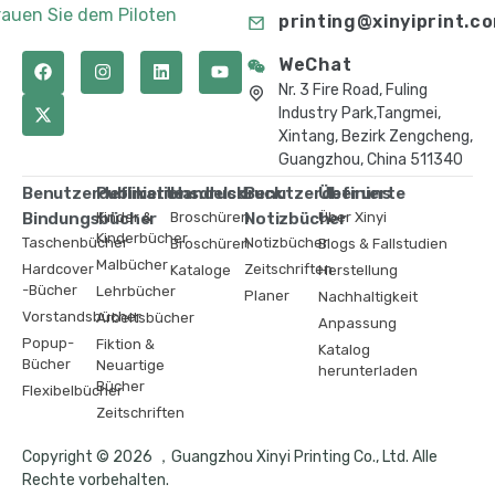
rauen Sie dem Piloten
printing@xinyiprint.c
WeChat
Nr. 3 Fire Road, Fuling
Industry Park,Tangmei,
Xintang, Bezirk Zengcheng,
Guangzhou, China 511340
Benutzerdefinierte
Publikationsdruck
Handelsdruck
Benutzerdefinierte
Über uns
Bindungsbücher
Kinder &
Broschüren
Notizbücher
Über Xinyi
Kinderbücher
Taschenbücher
Notizbücher
Broschüren
Blogs & Fallstudien
Malbücher
Hardcover
Zeitschriften
Kataloge
Herstellung
-Bücher
Lehrbücher
Planer
Nachhaltigkeit
Vorstandsbücher
Arbeitsbücher
Anpassung
Popup-
Fiktion &
Katalog
Bücher
Neuartige
herunterladen
Bücher
Flexibelbücher
Zeitschriften
Copyright © 2026 ，Guangzhou Xinyi Printing Co., Ltd. Alle
Rechte vorbehalten.