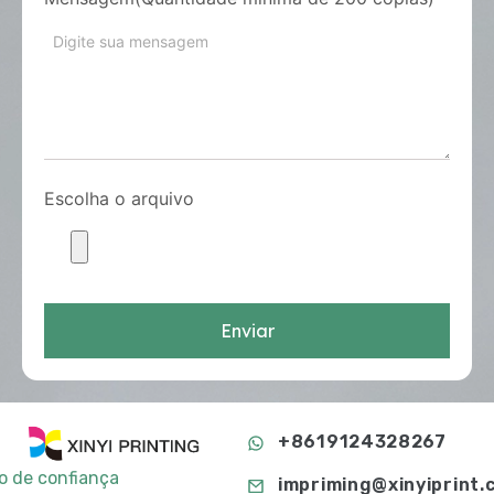
Escolha o arquivo
Enviar
+8619124328267
to de confiança
impriming@xinyiprint.