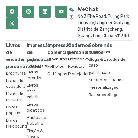
WeChat
No.3 Fire Road, Fuling Park
Industry,Tangmei, Xintang,
Distrito de Zengcheng,
Guangzhou, China 511340
Livros
Impressão
Impressão
Cadernos
Sobre nós
de
de
comercial
personalizados
Sobre Xinyi
encadernação
publicação
Brochuras
Notebooks
Blogs & Estudos de
caso
personalizados
Crianças &
Folhetos
Revistas
Livros
Fabricação
Brochuras
Catálogos
Planejadores
infantis
Sustentabilidade
Livros de
Livros
capa dura
Personalização
para
Livros do
Baixar catálogo
colorir
conselho
Livros
Livros
didáticos
pop-up
Pastas de
Livros
trabalho
Flexibound
Ficção &
Novos