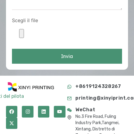
Scegli il file
Invia
+8619124328267
i del pilota
printing@xinyiprint.c
WeChat
No.3 Fire Road, Fuling
Industry Park,Tangmei,
Xintang, Distretto di