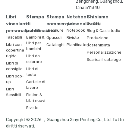
Zengcheng, Guangzhou,
Cina 511340
Libri
Stampa
Stampa
Notebook
Chi siamo
vincolanti
di
commerciale
personalizzati
Su Xinyi
personalizzati
pubblicazione
Brochure
Notebook
Blog & Casi studio
Tascabili
Bambini &
Opuscoli
Riviste
Produzione
Libri per
Libri con
Cataloghi
Pianificatori
Sostenibilità
bambini
copertina
Personalizzazione
rigida
Libri da
Scarica il catalogo
colorare
Libri di
consiglio
Libri di
testo
Libri pop-
up
Cartelle di
lavoro
Libri
flessibili
Fiction &
Libri nuovi
Riviste
Copyright © 2026 ，Guangzhou Xinyi Printing Co., Ltd. Tutti i
diritti riservati.