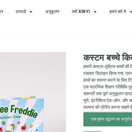
घर
उत्पादों
अनुकूलन
क्यों XINYI
हमारे बारे में
कस्टम बच्चे किताब
हमारी कस्टम-मुद्रित बच्चों की क
रखकर डिज़ाइन किया गया, प्रत्येक
हाथों का सामना करने के लिए ट
एक प्रारंभिक शिक्षण गतिविधि 
सामग्री तक पूर्ण अनुकूलन प्रदान
चुनें, इंटरैक्टिव ऐड-ऑन, और बा
कल्पना को प्रेरित करना चाहते ह
एक मुफ्त उद्धरण का अनुरोध 