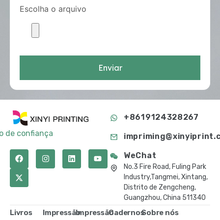
Escolha o arquivo
Enviar
+8619124328267
to de confiança
impriming@xinyiprint.
WeChat
No.3 Fire Road, Fuling Park
Industry,Tangmei, Xintang,
Distrito de Zengcheng,
Guangzhou, China 511340
Livros
Impressão
Impressão
Cadernos
Sobre nós