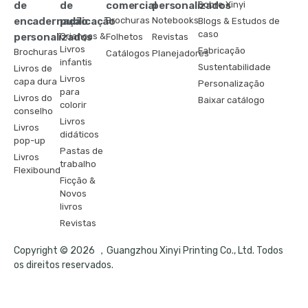
de
de
comercial
personalizados
Sobre Xinyi
encadernação
publicação
Brochuras
Notebooks
Blogs & Estudos de
caso
personalizados
Crianças &
Folhetos
Revistas
Livros
Fabricação
Brochuras
Catálogos
Planejadores
infantis
Sustentabilidade
Livros de
Livros
capa dura
Personalização
para
Livros do
Baixar catálogo
colorir
conselho
Livros
Livros
didáticos
pop-up
Pastas de
Livros
trabalho
Flexibound
Ficção &
Novos
livros
Revistas
Copyright © 2026 ，Guangzhou Xinyi Printing Co., Ltd. Todos
os direitos reservados.