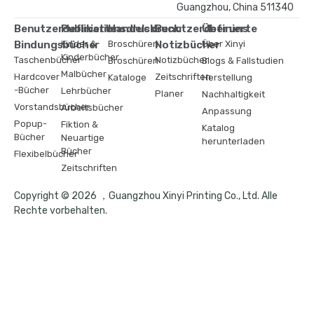
Guangzhou, China 511340
Benutzerdefinierte
Publikationsdruck
Handelsdruck
Benutzerdefinierte
Über uns
Bindungsbücher
Kinder &
Broschüren
Notizbücher
Über Xinyi
Kinderbücher
Taschenbücher
Notizbücher
Broschüren
Blogs & Fallstudien
Malbücher
Hardcover
Zeitschriften
Kataloge
Herstellung
-Bücher
Lehrbücher
Planer
Nachhaltigkeit
Vorstandsbücher
Arbeitsbücher
Anpassung
Popup-
Fiktion &
Katalog
Bücher
Neuartige
herunterladen
Bücher
Flexibelbücher
Zeitschriften
Copyright © 2026 ，Guangzhou Xinyi Printing Co., Ltd. Alle
Rechte vorbehalten.