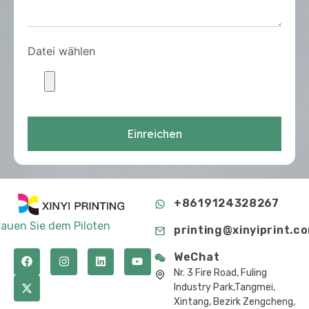
Datei wählen
Einreichen
+8619124328267
rauen Sie dem Piloten
printing@xinyiprint.c
WeChat
Nr. 3 Fire Road, Fuling
Industry Park,Tangmei,
Xintang, Bezirk Zengcheng,