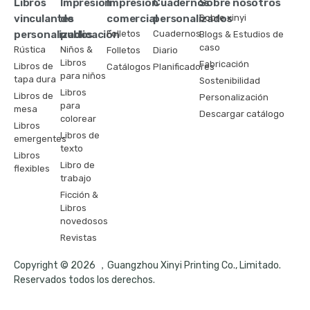
Libros
Impresión
Impresión
Cuadernos
Sobre nosotros
vinculantes
de
comercial
personalizados
Sobre xinyi
personalizados
publicación
Folletos
Cuadernos
Blogs & Estudios de
caso
Rústica
Niños &
Folletos
Diario
Libros
Fabricación
Libros de
Catálogos
Planificadores
para niños
tapa dura
Sostenibilidad
Libros
Libros de
Personalización
para
mesa
Descargar catálogo
colorear
Libros
Libros de
emergentes
texto
Libros
Libro de
flexibles
trabajo
Ficción &
Libros
novedosos
Revistas
Copyright © 2026 ，Guangzhou Xinyi Printing Co., Limitado.
Reservados todos los derechos.