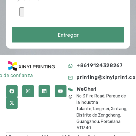
Entregar
+8619124328267
to de confianza
printing@xinyiprint.c
WeChat
No.3 Fire Road, Parque de
la industria
fulante,Tangmei, Xintang,
Distrito de Zengcheng,
Guangzhou, Porcelana
511340