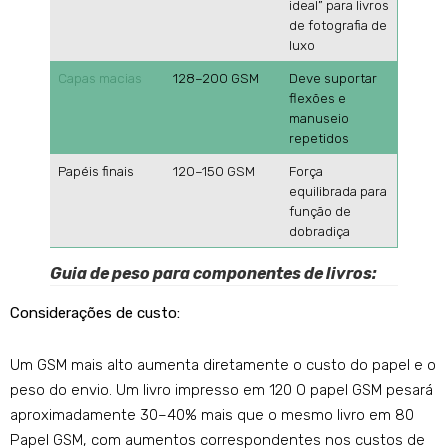
ideal” para livros
de fotografia de
luxo
Capas macias
128–200 GSM
Deve suportar
flexões e
manuseio
repetidos
Papéis finais
120–150 GSM
Força
equilibrada para
função de
dobradiça
Guia de peso para componentes de livros:
Considerações de custo:
Um GSM mais alto aumenta diretamente o custo do papel e o
peso do envio. Um livro impresso em 120 O papel GSM pesará
aproximadamente 30–40% mais que o mesmo livro em 80
Papel GSM, com aumentos correspondentes nos custos de