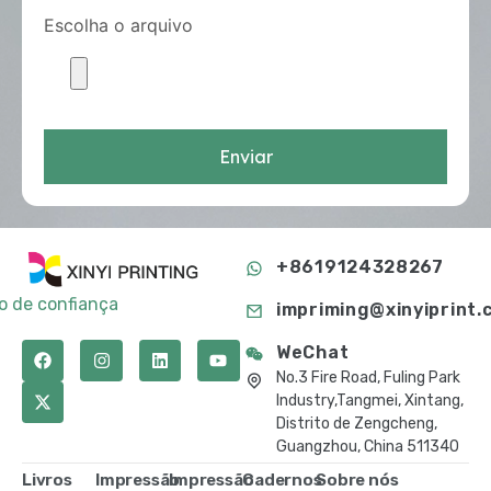
Escolha o arquivo
Enviar
+8619124328267
to de confiança
impriming@xinyiprint.
WeChat
No.3 Fire Road, Fuling Park
Industry,Tangmei, Xintang,
Distrito de Zengcheng,
Guangzhou, China 511340
Livros
Impressão
Impressão
Cadernos
Sobre nós