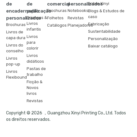
de
de
comercial
personalizados
Sobre Xinyi
encadernação
publicação
Brochuras
Notebooks
Blogs & Estudos de
caso
personalizados
Crianças &
Folhetos
Revistas
Livros
Fabricação
Brochuras
Catálogos
Planejadores
infantis
Sustentabilidade
Livros de
Livros
capa dura
Personalização
para
Livros do
Baixar catálogo
colorir
conselho
Livros
Livros
didáticos
pop-up
Pastas de
Livros
trabalho
Flexibound
Ficção &
Novos
livros
Revistas
Copyright © 2026 ，Guangzhou Xinyi Printing Co., Ltd. Todos
os direitos reservados.