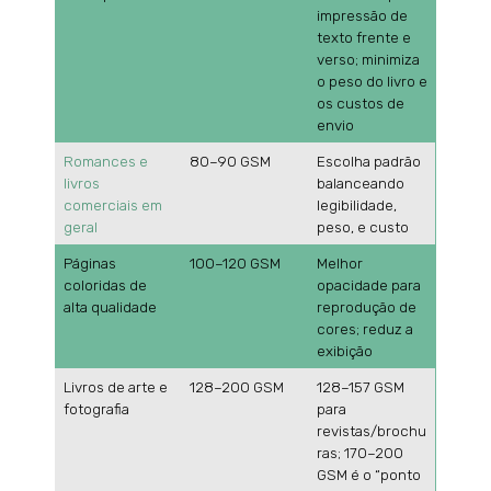
impressão de
texto frente e
verso; minimiza
o peso do livro e
os custos de
envio
Romances e
80–90 GSM
Escolha padrão
livros
balanceando
comerciais em
legibilidade,
geral
peso, e custo
Páginas
100–120 GSM
Melhor
coloridas de
opacidade para
alta qualidade
reprodução de
cores; reduz a
exibição
Livros de arte e
128–200 GSM
128–157 GSM
fotografia
para
revistas/brochu
ras; 170–200
GSM é o “ponto