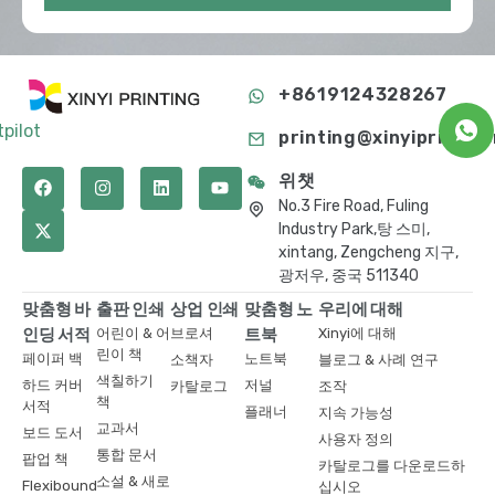
+8619124328267
tpilot
printing@xinyiprint.c
위챗
No.3 Fire Road, Fuling
Industry Park,탕 스미,
xintang, Zengcheng 지구,
광저우, 중국 511340
맞춤형 바
출판 인쇄
상업 인쇄
맞춤형 노
우리에 대해
인딩 서적
어린이 & 어
브로셔
트북
Xinyi에 대해
린이 책
페이퍼 백
노트북
소책자
블로그 & 사례 연구
색칠하기
하드 커버
저널
카탈로그
조작
책
서적
플래너
지속 가능성
교과서
보드 도서
사용자 정의
통합 문서
팝업 책
카탈로그를 다운로드하
소설 & 새로
Flexibound
십시오