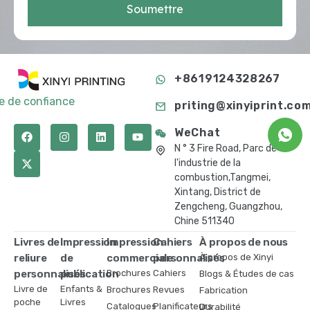
Soumettre
+8619124328267
te de confiance
priting@xinyiprint.co
WeChat
N ° 3 Fire Road, Parc de
l'industrie de la
combustion,Tangmei,
Xintang, District de
Zengcheng, Guangzhou,
Chine 511340
Livres de
Impression
Impression
Cahiers
À propos de nous
reliure
de
commerciale
personnalisés
À propos de Xinyi
personnalisés
publication
Brochures
Cahiers
Blogs & Études de cas
Livre de
Enfants &
Brochures
Revues
Fabrication
poche
Livres
Catalogues
Planificateurs
Durabilité