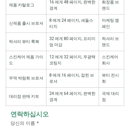
16 에게 48 페이지, 완벽한
화장품 브
제품 카탈로그
경계
랜드
8 에게 24 페이지, 새들스
마케팅 캠
신제품 출시 브로셔
티치
페인
32 에게 80 페이지, 프리미
럭셔리 브
럭셔리 뷰티 룩북
엄 마감
랜드
스킨케어 제품 가이
12 에게 32 페이지, 무광택
스킨케어
드
코팅지
회사
8 에게 16 페이지, 접힌 브
뷰티 전시
무역 박람회 브로셔
로셔
회
24 에게 64 페이지, 완벽한
국제 대리
대리점 판매 키트
경계
점
연락하십시오
당신의 이름
*