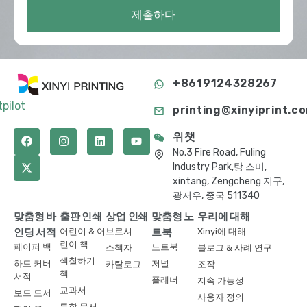
제출하다
+8619124328267
tpilot
printing@xinyiprint.c
위챗
No.3 Fire Road, Fuling
Industry Park,탕 스미,
xintang, Zengcheng 지구,
광저우, 중국 511340
맞춤형 바
출판 인쇄
상업 인쇄
맞춤형 노
우리에 대해
인딩 서적
어린이 & 어
브로셔
트북
Xinyi에 대해
린이 책
페이퍼 백
노트북
소책자
블로그 & 사례 연구
색칠하기
하드 커버
저널
카탈로그
조작
책
서적
플래너
지속 가능성
교과서
보드 도서
사용자 정의
통합 문서