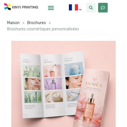
Pourquoi Xinyi
À Propos De Nous
Maison
>
Brochures
>
Brochures cosmétiques personnalisées