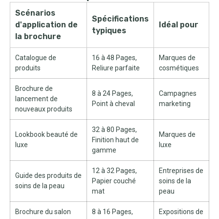
Scénarios
Spécifications
d'application de
Idéal pour
typiques
la brochure
Catalogue de
16 à 48 Pages,
Marques de
produits
Reliure parfaite
cosmétiques
Brochure de
8 à 24 Pages,
Campagnes
lancement de
Point à cheval
marketing
nouveaux produits
32 à 80 Pages,
Lookbook beauté de
Marques de
Finition haut de
luxe
luxe
gamme
12 à 32 Pages,
Entreprises de
Guide des produits de
Papier couché
soins de la
soins de la peau
mat
peau
Brochure du salon
8 à 16 Pages,
Expositions de