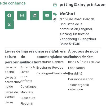
te de confiance
priting@xinyiprint.co
WeChat
N ° 3 Fire Road, Parc de
l'industrie de la
combustion,Tangmei,
Xintang, District de
Zengcheng, Guangzhou,
Chine 511340
Livres de
Impression
Impression
Cahiers
À propos de nous
reliure
de
commerciale
personnalisés
À propos de Xinyi
personnalisés
publication
Brochures
Cahiers
Blogs & Études de cas
Livre de
Enfants &
Brochures
Revues
Fabrication
poche
Livres
Catalogues
Planificateurs
Durabilité
pour
Livres à
Personnalisation
enfants
couverture
Télécharger le
rigide
Coloriages
catalogue
Livres de
Manuels
conseil
Classeurs
Livres
Fiction &