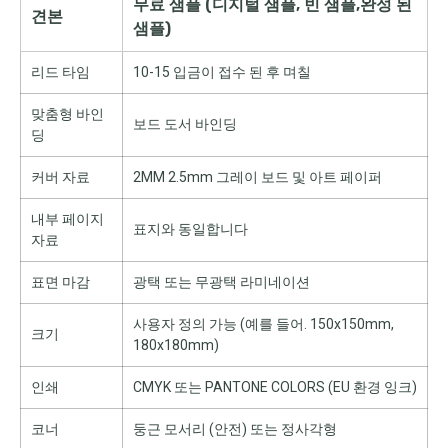
무료 샘플 (디지털 샘플, 빈 샘플,완성 된
견본
샘플)
리드 타임
10-15 입금이 접수 된 후 며칠
맞춤형 바인
보드 도서 바인딩
딩
커버 자료
2MM 2.5mm 그레이 보드 및 아트 페이퍼
내부 페이지
표지와 동일합니다
자료
표면 마감
광택 또는 무광택 라미네이션
사용자 정의 가능 (예를 들어. 150x150mm,
크기
180x180mm)
인쇄
CMYK 또는 PANTONE COLORS (EU 환경 잉크)
코너
둥근 모서리 (안전) 또는 정사각형