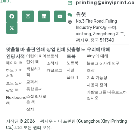
tpilot
printing@xinyiprint.c
위챗
No.3 Fire Road, Fuling
Industry Park,탕 스미,
xintang, Zengcheng 지구,
광저우, 중국 511340
맞춤형 바
출판 인쇄
상업 인쇄
맞춤형 노
우리에 대해
인딩 서적
어린이 & 어
브로셔
트북
Xinyi에 대해
린이 책
페이퍼 백
노트북
소책자
블로그 & 사례 연구
색칠하기
하드 커버
저널
카탈로그
조작
책
서적
플래너
지속 가능성
교과서
보드 도서
사용자 정의
통합 문서
팝업 책
카탈로그를 다운로드하
소설 & 새로
Flexibound
십시오
운 책
책
잡지
저작권 © 2026 ，광저우 시니 프린팅 (Guangzhou Xinyi Printing
Co.), Ltd. 모든 권리 보유.