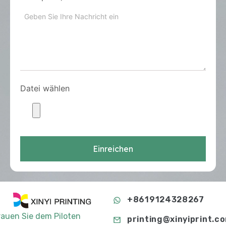
Datei wählen
Einreichen
+8619124328267
rauen Sie dem Piloten
printing@xinyiprint.c