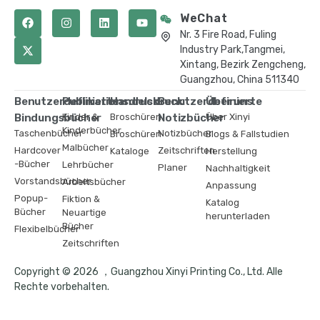
WeChat
Nr. 3 Fire Road, Fuling
Industry Park,Tangmei,
Xintang, Bezirk Zengcheng,
Guangzhou, China 511340
Benutzerdefinierte
Publikationsdruck
Handelsdruck
Benutzerdefinierte
Über uns
Bindungsbücher
Kinder &
Broschüren
Notizbücher
Über Xinyi
Kinderbücher
Taschenbücher
Notizbücher
Broschüren
Blogs & Fallstudien
Malbücher
Hardcover
Zeitschriften
Kataloge
Herstellung
-Bücher
Lehrbücher
Planer
Nachhaltigkeit
Vorstandsbücher
Arbeitsbücher
Anpassung
Popup-
Fiktion &
Katalog
Bücher
Neuartige
herunterladen
Bücher
Flexibelbücher
Zeitschriften
Copyright © 2026 ，Guangzhou Xinyi Printing Co., Ltd. Alle
Rechte vorbehalten.