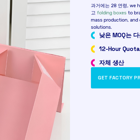
과거에는 28 연령,
we h
고
folding boxes
to br
mass production
,
and 
solutions
.
낮은 MOQ는 다
12-
Hour Quota
자체 생산
GET FACTORY PR