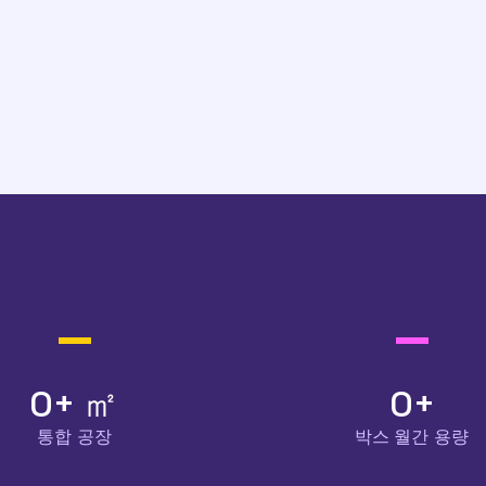
0
+ ㎡
0
+
통합 공장
박스 월간 용량