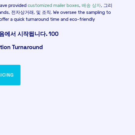
ave provided
customized mailer boxes
,
배송 상자
, 그리
ands
, 전자상거래, 및 조직.
We oversee the sampling to
offer a quick turnaround time and eco-friendly
음에서 시작됩니다. 100
tion Turnaround
ICING