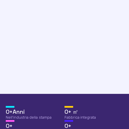
0
+Anni
0
+ ㎡
Nell'industria della stampa
Fabbrica integrata
0
+
0
+