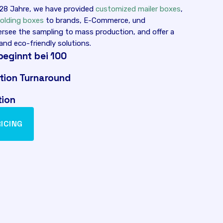
 28 Jahre,
we have provided
customized mailer boxes
,
folding boxes
to brands
, E-Commerce, und
rsee the sampling to mass production
,
and offer a
and eco-friendly solutions
.
beginnt bei 100
tion Turnaround
tion
ICING