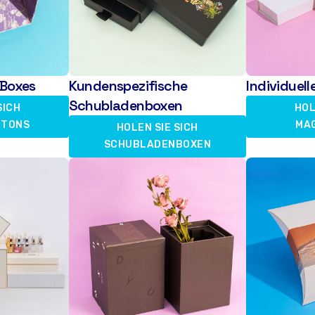
Boxes
Kundenspezifische
Individue
Schubladenboxen
SICH
HOL
RTONS
MA
HOLEN SIE SICH
SCHUBLADENBOXEN