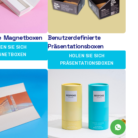
lle Magnetboxen
Benutzerdefinierte
Präsentationsboxen
EN SIE SICH
GNETBOXEN
HOLEN SIE SICH
PRÄSENTATIONSBOXEN