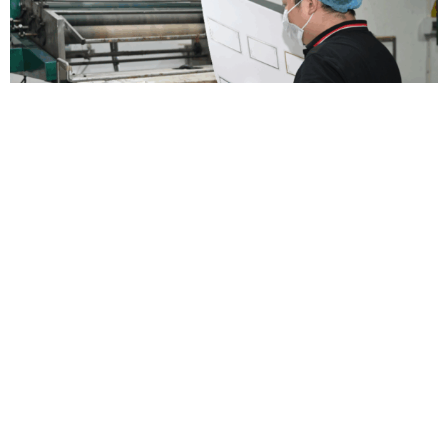
Esforce-se pela perfeição
Desvio de cor, materiais incompatíveis, dimensionamento
impreciso, ou acabamentos imperfeitos – pequenos detalhes
que podem fazer ou quebrar sua embalagem. É por isso que
verificamos cada etapa para garantir que o que você recebe
corresponde ao que você imaginou.