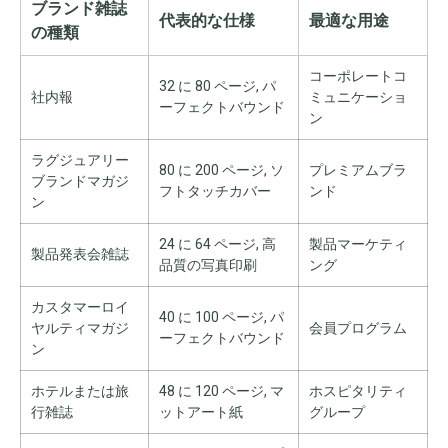
ブランド雑誌
代表的な仕様
最適な用途
の種類
コーポレートコ
32 に 80 ページ, パ
社内報
ミュニケーショ
ーフェクトバウンド
ン
ラグジュアリー
80 に 200 ページ, ソ
プレミアムブラ
ブランドマガジ
フトタッチカバー
ンド
ン
24 に 64 ページ, 高
製品マーケティ
製品発表会雑誌
品質の写真印刷
ング
カスタマーロイ
40 に 100 ページ, パ
ヤルティマガジ
会員プログラム
ーフェクトバウンド
ン
ホテルまたは旅
48 に 120 ページ, マ
ホスピタリティ
行雑誌
ットアート紙
グループ