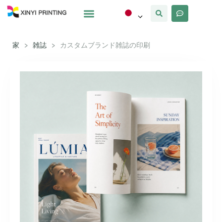
カスタマイズ
なぜxinyi
私たちについて
家
>
雑誌
>
カスタムブランド雑誌の印刷