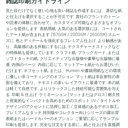
雑誌印刷ガイドライン
見た目だけでなく使い心地も良い雑誌を作成するには、適切な紙
と仕上げを選択することが不可欠です. 貴社のブランドのトーン
や読者の体験に合わせて、カスタマイズ可能なさまざまなオプシ
ョンを提供します: 表紙用紙: 人気のある選択肢には、コートされ
たアート紙が含まれます (157GSM / 200GSM / 250GSM) スムー
ズに, 色とディテールを強化するプレミアム仕上げ. より触感があ
り、高級感のある外観にするには, テクスチャードストックなど
の特殊紙も提供しています, クラフト紙, ブラックカード, または
ソフトタッチの紙, クリエイティブな出版物や豪華な出版物に最
適. 内側のページ: 内容に応じて, マットアート紙からお選びいた
だけます, オフセット紙, または、Munken や書籍用紙などの環境
に優しい非コーティングのオプション. マット紙は非反射性の表
面を備えており、テキストの多いレイアウトに最適です, 本の紙
は軽くて自然です, よりリラックスした持続可能な雰囲気を与え
る. 印刷 & 仕上げ: ラミネーション (マットまたはグロス) 耐久性
と視覚的なインパクトを高めるためのスポット UV / タイトルや
デザインのアクセントに箔押し加工 / 立体感のあるデボス加工,
プレミアムなタッチ 特別版やコレクター向けシリーズの露出背
表紙またはハードカバーのオプション ご要望に応じてサンプル
印刷も提供します, 完全な注文をする前に、紙と仕上げを直接調