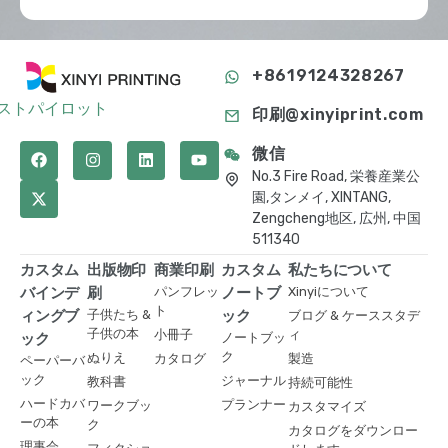
+8619124328267
ストパイロット
印刷@xinyiprint.com
微信
No.3 Fire Road, 栄養産業公
園,タンメイ, XINTANG,
Zengcheng地区, 広州, 中国
511340
カスタム
出版物印
商業印刷
カスタム
私たちについて
バインデ
刷
パンフレッ
ノートブ
Xinyiについて
ト
ィングブ
子供たち &
ック
ブログ & ケーススタデ
子供の本
小冊子
ィ
ック
ノートブッ
ク
ぬりえ
カタログ
製造
ペーパーバ
ック
ジャーナル
教科書
持続可能性
ハードカバ
プランナー
ワークブッ
カスタマイズ
ーの本
ク
カタログをダウンロー
理事会