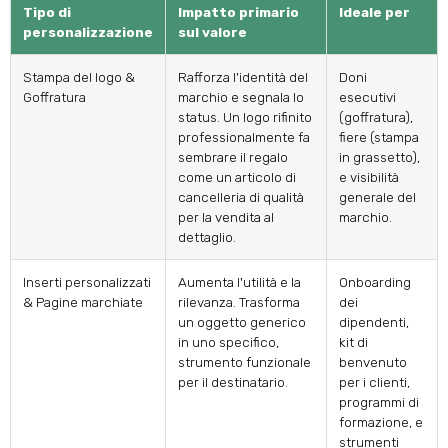
Tipo di
Impatto primario
Ideale per
personalizzazione
sul valore
Stampa del logo &
Rafforza l'identità del
Doni
Goffratura
marchio e segnala lo
esecutivi
status. Un logo rifinito
(goffratura),
professionalmente fa
fiere (stampa
sembrare il regalo
in grassetto),
come un articolo di
e visibilità
cancelleria di qualità
generale del
per la vendita al
marchio.
dettaglio.
Inserti personalizzati
Aumenta l'utilità e la
Onboarding
& Pagine marchiate
rilevanza. Trasforma
dei
un oggetto generico
dipendenti,
in uno specifico,
kit di
strumento funzionale
benvenuto
per il destinatario.
per i clienti,
programmi di
formazione, e
strumenti