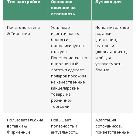
Тип настройки
Основное
Лучшее для
влияние на
стоимость
Печать логотипа
Усиливает
Исполнительные
& Тиснение
идентичность
подарки
бренда и
(тиснение),
сигнализирует о
выставки
статусе.
(жирная печать),
Профессионально
и общая
выполненный
узнаваемость
логотип сделает
бренда.
подарок похожим
на качественные
канцелярские
товары из
розничной
торговли..
Пользовательские
Повышает
Адаптация
вставки &
полезность и
сотрудников,
Фирменные
актуальность.
приветственные