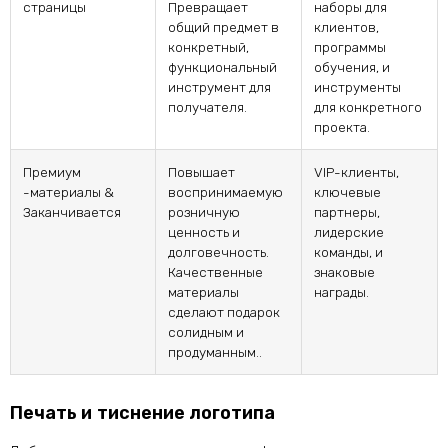
страницы
Превращает
наборы для
общий предмет в
клиентов,
конкретный,
программы
функциональный
обучения, и
инструмент для
инструменты
получателя.
для конкретного
проекта.
Премиум
Повышает
VIP-клиенты,
-материалы &
воспринимаемую
ключевые
Заканчивается
розничную
партнеры,
ценность и
лидерские
долговечность.
команды, и
Качественные
знаковые
материалы
награды.
сделают подарок
солидным и
продуманным..
Печать и тиснение логотипа