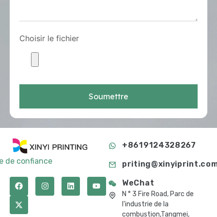
Choisir le fichier
Soumettre
+8619124328267
te de confiance
priting@xinyiprint.co
WeChat
N ° 3 Fire Road, Parc de
l'industrie de la
combustion,Tangmei,