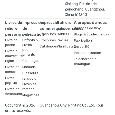
Xintang, District de
Zengcheng, Guangzhou,
Chine 511340
Livres de
Impression
Impression
Cahiers
À propos de nous
reliure
de
commerciale
personnalisés
À propos de Xinyi
personnalisés
publication
Brochures
Cahiers
Blogs & Études de cas
Livre de
Enfants &
Brochures
Revues
Fabrication
poche
Livres
Catalogues
Planificateurs
Durabilité
pour
Livres à
Personnalisation
enfants
couverture
Télécharger le
rigide
Coloriages
catalogue
Livres de
Manuels
conseil
Classeurs
Livres
Fiction &
pop-up
Livres de
Livres de
romans
flexibound
Magazines
Copyright © 2026 ，Guangzhou Xinyi Printing Co., Ltd. Tous
droits réservés.