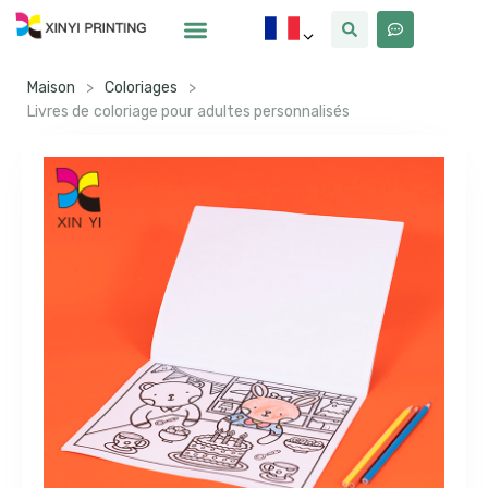
Pourquoi Xinyi
À Propos De Nous
Maison
>
Coloriages
>
Livres de coloriage pour adultes personnalisés