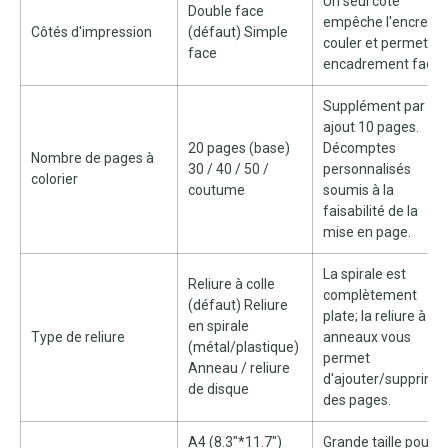
Un seul côté
Double face
empêche l'encre de
Côtés d'impression
(défaut) Simple
couler et permet un
face
encadrement facile
Supplément par
ajout 10 pages.
20 pages (base)
Décomptes
Nombre de pages à
30 / 40 / 50 /
personnalisés
colorier
coutume
soumis à la
faisabilité de la
mise en page.
La spirale est
Reliure à colle
complètement
(défaut) Reliure
plate; la reliure à
en spirale
Type de reliure
anneaux vous
(métal/plastique)
permet
Anneau / reliure
d'ajouter/supprime
de disque
des pages.
A4 (8.3"*11.7")
Grande taille pour