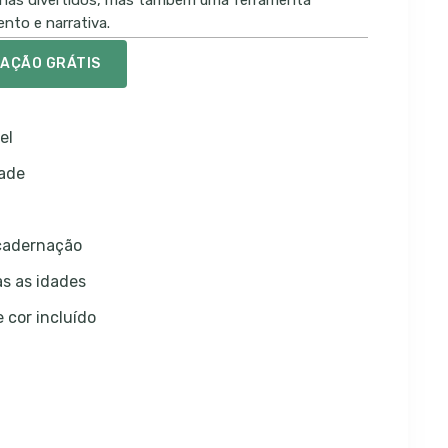
penas divertidos, mas também uma ferramenta
nto e narrativa.
TAÇÃO GRÁTIS
el
dade
ncadernação
s as idades
 cor incluído