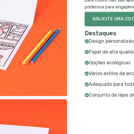
para colorir não são a
poderosa para engajame
SOLICITE UMA CO
Destaques
Design personalizáv
Papel de alta quali
Opções ecológicas
Vários estilos de e
Adequado para toda
Conjunto de lápis de