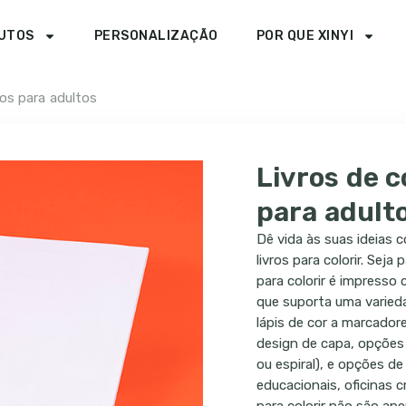
UTOS
PERSONALIZAÇÃO
POR QUE XINYI
dos para adultos
Livros de c
para adult
Dê vida às suas ideias
livros para colorir. Seja
para colorir é impresso
que suporta uma varieda
lápis de cor a marcador
design de capa, opções 
ou espiral), e opções d
educacionais, oficinas c