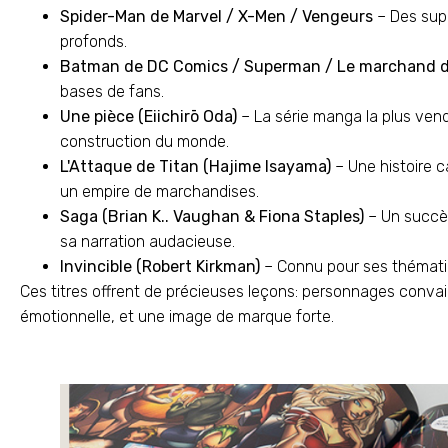
Spider-Man de Marvel / X-Men / Vengeurs
– Des sup
profonds.
Batman de DC Comics / Superman / Le marchand d
bases de fans.
Une pièce (Eiichirō Oda)
– La série manga la plus vend
construction du monde.
L'Attaque de Titan (Hajime Isayama)
– Une histoire 
un empire de marchandises.
Saga (Brian K.. Vaughan & Fiona Staples)
– Un succès
sa narration audacieuse.
Invincible (Robert Kirkman)
– Connu pour ses thématiqu
Ces titres offrent de précieuses leçons: personnages convai
émotionnelle, et une image de marque forte.