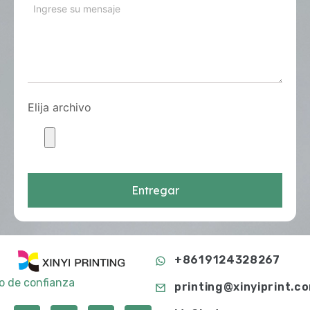
Elija archivo
Entregar
+8619124328267
to de confianza
printing@xinyiprint.c