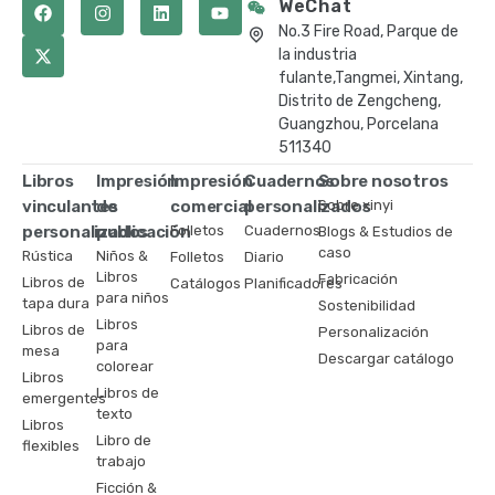
WeChat
No.3 Fire Road, Parque de
la industria
fulante,Tangmei, Xintang,
Distrito de Zengcheng,
Guangzhou, Porcelana
511340
Libros
Impresión
Impresión
Cuadernos
Sobre nosotros
vinculantes
de
comercial
personalizados
Sobre xinyi
personalizados
publicación
Folletos
Cuadernos
Blogs & Estudios de
caso
Rústica
Niños &
Folletos
Diario
Libros
Fabricación
Libros de
Catálogos
Planificadores
para niños
tapa dura
Sostenibilidad
Libros
Libros de
Personalización
para
mesa
Descargar catálogo
colorear
Libros
Libros de
emergentes
texto
Libros
Libro de
flexibles
trabajo
Ficción &