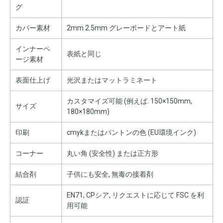
グ
カバー素材
2mm 2.5mm グレーボードとアート紙
インナーペ
表紙と同じ
ージ素材
表面仕上げ
光沢またはマットラミネート
カスタマイズ可能 (例えば. 150×150mm,
サイズ
180×180mm)
印刷
cmykまたはパントンの色 (EU環境インク)
コーナー
丸い角 (安全性) または正方形
結合剤
子供にも安全, 無毒の接着剤
EN71, CPシア, リクエストに応じて FSC を利
認証
用可能