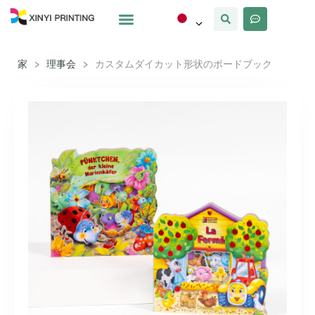
カスタマイズ
なぜxinyi
私たちについて
家
>
理事会
>
カスタムダイカット形状のボードブック