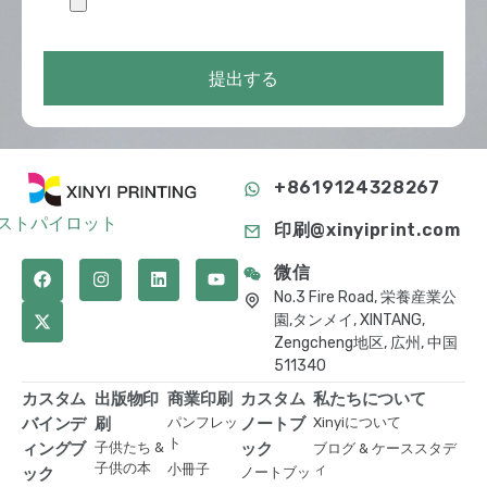
提出する
+8619124328267
ストパイロット
印刷@xinyiprint.com
微信
No.3 Fire Road, 栄養産業公
園,タンメイ, XINTANG,
Zengcheng地区, 広州, 中国
511340
カスタム
出版物印
商業印刷
カスタム
私たちについて
バインデ
刷
パンフレッ
ノートブ
Xinyiについて
ト
ィングブ
子供たち &
ック
ブログ & ケーススタデ
子供の本
小冊子
ィ
ック
ノートブッ