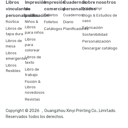
Libros
Impresión
Impresión
Cuadernos
Sobre nosotros
vinculantes
de
comercial
personalizados
Sobre xinyi
personalizados
publicación
Folletos
Cuadernos
Blogs & Estudios de
caso
Rústica
Niños &
Folletos
Diario
Libros
Fabricación
Libros de
Catálogos
Planificadores
para niños
tapa dura
Sostenibilidad
Libros
Libros de
Personalización
para
mesa
Descargar catálogo
colorear
Libros
Libros de
emergentes
texto
Libros
Libro de
flexibles
trabajo
Ficción &
Libros
novedosos
Revistas
Copyright © 2026 ，Guangzhou Xinyi Printing Co., Limitado.
Reservados todos los derechos.