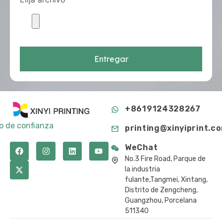
Entregar
+8619124328267
to de confianza
printing@xinyiprint.c
WeChat
No.3 Fire Road, Parque de
la industria
fulante,Tangmei, Xintang,
Distrito de Zengcheng,
Guangzhou, Porcelana
511340