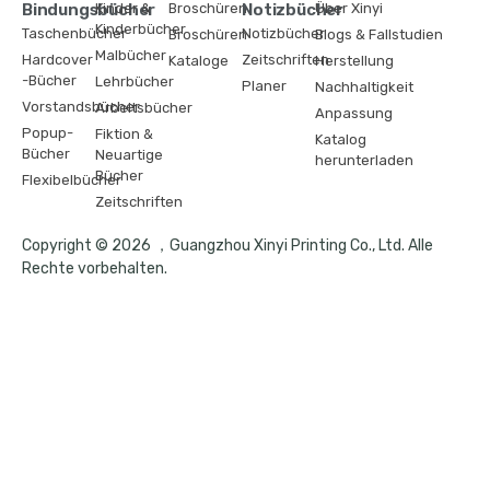
Bindungsbücher
Kinder &
Broschüren
Notizbücher
Über Xinyi
Kinderbücher
Taschenbücher
Notizbücher
Broschüren
Blogs & Fallstudien
Malbücher
Hardcover
Zeitschriften
Kataloge
Herstellung
-Bücher
Lehrbücher
Planer
Nachhaltigkeit
Vorstandsbücher
Arbeitsbücher
Anpassung
Popup-
Fiktion &
Katalog
Bücher
Neuartige
herunterladen
Bücher
Flexibelbücher
Zeitschriften
Copyright © 2026 ，Guangzhou Xinyi Printing Co., Ltd. Alle
Rechte vorbehalten.