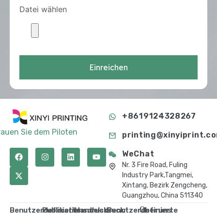
Datei wählen
Einreichen
+8619124328267
rauen Sie dem Piloten
printing@xinyiprint.c
WeChat
Nr. 3 Fire Road, Fuling
Industry Park,Tangmei,
Xintang, Bezirk Zengcheng,
Guangzhou, China 511340
Benutzerdefinierte
Publikationsdruck
Handelsdruck
Benutzerdefinierte
Über uns