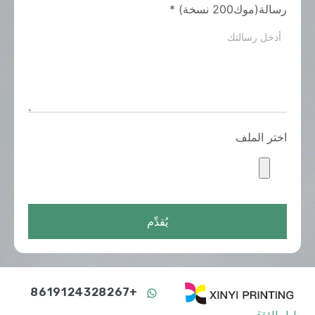
رسالة(موك200 نسخة)
*
اختر الملف
يُقدِّم
+8619124328267