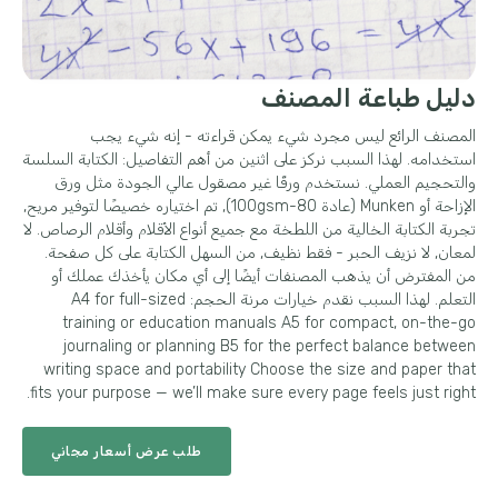
دليل طباعة المصنف
المصنف الرائع ليس مجرد شيء يمكن قراءته - إنه شيء يجب
استخدامه. لهذا السبب نركز على اثنين من أهم التفاصيل: الكتابة السلسة
والتحجيم العملي. نستخدم ورقًا غير مصقول عالي الجودة مثل ورق
الإزاحة أو Munken (عادة 80-100gsm), تم اختياره خصيصًا لتوفير مريح,
تجربة الكتابة الخالية من اللطخة مع جميع أنواع الأقلام وأقلام الرصاص. لا
لمعان, لا نزيف الحبر - فقط نظيف, من السهل الكتابة على كل صفحة.
من المفترض أن يذهب المصنفات أيضًا إلى أي مكان يأخذك عملك أو
التعلم. لهذا السبب نقدم خيارات مرنة الحجم:
A4 for full-sized
training or education manuals A5 for compact
,
on-the-go
journaling or planning B5 for the perfect balance between
writing space and portability Choose the size and paper that
.
fits your purpose — we’ll make sure every page feels just right
طلب عرض أسعار مجاني