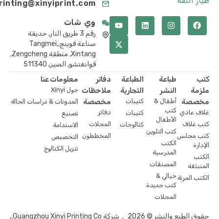
طيار الثقة
printing@xinyiprint.com
وي شات
رقم 3 طريق النار, حديقة
صناعة فوينج,Tangmei,
Xintang, منطقة Zengcheng,
قوانغتشو, الصين 511340
كتب
طباعة
الطباعة
دفاتر
معلومات عنا
ملزمة
النشر
التجارية
ملاحظات
حول Xinyi
مخصصة
أطفال &
كتيبات
مخصصة
المدونات & دراسات الحالة
كتب
غلاف عادي
دفاتر
كتيبات
تصنيع
الأطفال
كتب غلاف
المجلات
كتالوجات
الاستدامة
كتب التلوين
كتب مجلس
المخططون
التخصيص
الكتب
الإدارة
تنزيل الكتالوج
المدرسية
الكتب
المصنفات
المنبثقة
خيالي &
الكتب المرنة
كتب جديدة
المجلات
حقوق الطبع والنشر © 2026 ，شركة Guangzhou Xinyi Printing Co.,