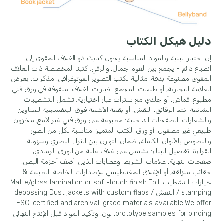
دليل هيكل الكتاب
إن اختيار البنية والمواد المناسبة يحول كتابك ذو الغلاف المقوى إلى
انطباع دائم - يجمع بين القوة, جمال, والرقي. كتبنا المخصصة ذات الغلاف
المقوى مصنوعة بدقة, مثالية لكتب التصوير الفوتوغرافي, مذكرات, يعرض
العلامة التجارية, أو طبعات المجمع. خيارات الغلاف: ملفوفة في ورق فني
مطبوع, قماش, أو جلدي مع سترات غبار اختيارية. تشمل التشطيبات
الشائعة ختم الرقائق, النقش, أو بقعة الأشعة فوق البنفسجية للعناوين
والشعارات. الصفحات الداخلية: مطبوعة على ورق فني غير لامع, مخزون
طبيعي غير مصقول, أو ورق الكتب المتميز. مناسبة لكل من الصور
والنصوص بالألوان الكاملة, ضمان التوازن بين الثراء البصري وسهولة
القراءة. تفاصيل البناء: يشتمل على غلاف علبة من الورق الرمادي,
صفحات النهاية, علامات الشريط, وعصابات الذيل. أضف أحزمة البطن,
حقائب منزلقة, أو الإغلاق المغناطيسي للإصدارات الخاصة. الطباعة &
خيارات التشطيب:
Matte/gloss lamination or soft-touch finish Foil
stamping
/ النقش /
debossing Dust jackets with custom flaps
FSC-certified and archival-grade materials available We offer
prototype samples for binding
, لون, وتأكيد المواد قبل الإنتاج النهائي