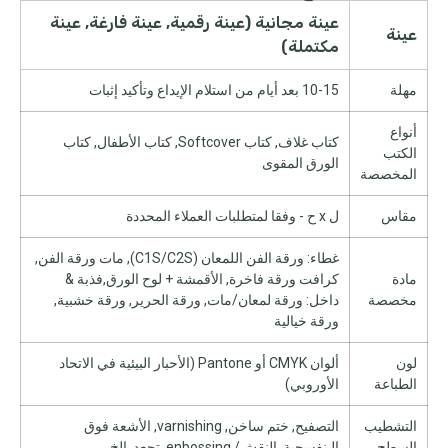
عينة مجانية (عينة رقمية, عينة فارغة, عينة
عينة
مكتملة)
مهلة
10-15 بعد أيام من استلام الإيداع وتأكيد إثبات
أنواع
كتاب غلاف, كتاب Softcover, كتاب الأطفال, كتاب
الكتب
الورق المقوى
المخصصة
مقاس
ل x ح - وفقا لمتطلبات العملاء المحددة
غطاء: ورقة الفن اللمعان (C1S/C2S), مات ورقة الفن,
مادة
كرافت ورقة فاخرة, الأقمشة + لوح الورق,فذبة &
مخصصة
داخل: ورقة لمعان/مات, ورقة الحرير, ورقة خشبية,
ورقة خيالية
لون
ألوان CMYK أو Pantone (الأحبار البيئية في الاتحاد
الطباعة
الأوروبي)
التشطيب
التصفيح, ختم ساخن, varnishing, الأشعة فوق
السطح
البنفسجية, النقش/ enbossing, تجعد, إلخ.