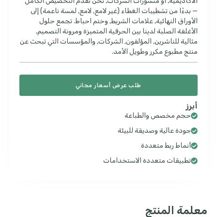
الأكاديمية, أو منشورات الشركات, نحن نقدم التخصيص الكامل
— بدءًا من تشطيبات الغطاء (غير لامع, لامع, لمسة ناعمة) إلى
الأوراق النهائية, علامات الشريط, وختم احباط. تجمع حلول
الأغلفة الصلبة لدينا بين الحرفية المتميزة ومرونة التصميم,
مثالية للناشرين, المؤلفون, الشركات, والمؤسسات التي تبحث عن
منتج مطبوع مكرر وطويل الأمد.
طلب عرض أسعار مجاني
أبرز
حجم مخصص والطباعة
جودة عالية وصديقة للبيئة
أنماط ربط متعددة
تطبيقات متعددة الاستخدامات
معلمة المنتج