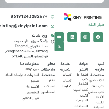
+8619124328267
طيار الثقة
printing@xinyiprint.com
وي شات
رقم 3 طريق النار, حديقة
صناعة فوينج,Tangmei,
Xintang, منطقة Zengcheng,
قوانغتشو, الصين 511340
كتب
طباعة
الطباعة
دفاتر
معلومات عنا
ملزمة
النشر
التجارية
ملاحظات
حول Xinyi
مخصصة
أطفال &
كتيبات
مخصصة
المدونات & دراسات الحالة
كتب
غلاف عادي
دفاتر
كتيبات
تصنيع
الأطفال
كتب غلاف
المجلات
كتالوجات
الاستدامة
كتب التلوين
كتب مجلس
المخططون
التخصيص
الكتب
الإدارة
تنزيل الكتالوج
المدرسية
الكتب
المصنفات
المنبثقة