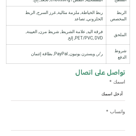
الربط
ربط الخياطة, ملزمة مثالية, غرز السرج, الربط
المخصص
الحلزوني, تصاعد
فرقة اليد, علامة الشريط, شريط مرن, العيينة,
الملحق
PET/PVC, DVD, إلخ.
شروط
ر/ر, ويسترن يونيون, PayPal, بطاقة إئتمان
الدفع
تواصل على اتصال
اسمك
*
واتساب
*