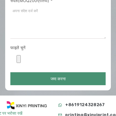
संदेश(MOQ200प्रतियाँ)
*
फाइलें चुनें
जमा करना
+8619124328267
 पर भरोसा रखें
printing@xinyiprint.c