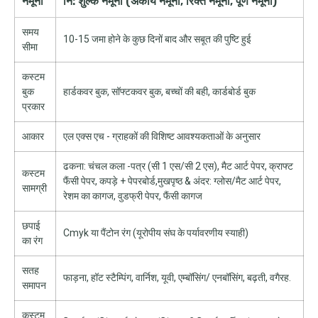
नमूना
नि: शुल्क नमूना (अंकीय नमूना, रिक्त नमूना, पूर्ण नमूना)
समय
10-15 जमा होने के कुछ दिनों बाद और सबूत की पुष्टि हुई
सीमा
कस्टम
बुक
हार्डकवर बुक, सॉफ्टकवर बुक, बच्चों की बही, कार्डबोर्ड बुक
प्रकार
आकार
एल एक्स एच - ग्राहकों की विशिष्ट आवश्यकताओं के अनुसार
ढकना: चंचल कला -पत्र (सी 1 एस/सी 2 एस), मैट आर्ट पेपर, क्राफ्ट
कस्टम
फैंसी पेपर, कपड़े + पेपरबोर्ड,मुखपृष्ठ & अंदर: ग्लोस/मैट आर्ट पेपर,
सामग्री
रेशम का कागज, वुडफ्री पेपर, फैंसी कागज
छपाई
Cmyk या पैंटोन रंग (यूरोपीय संघ के पर्यावरणीय स्याही)
का रंग
सतह
फाड़ना, हॉट स्टैम्पिंग, वार्निश, यूवी, एम्बॉसिंग/ एनबॉसिंग, बढ़ती, वगैरह.
समापन
कस्टम