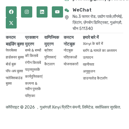
WeChat
No.3 फायर रोड, उद्योग पार्क,ताँगमेई,
ज़िंटांग, ज़ेंगचेंग डिस्ट्रिक्ट, गुआंगज़ौ,
चीन 511340
कस्टम
प्रकाशन
वाणिज्यिक
कस्टम
हमारे बारे में
बाइंडिंग बुक्स
मुद्रण
मुद्रण
नोटबुक
Xinyi के बारे में
पेपरबैक्स
बच्चे & बच्चों
ब्रोशर
नोटबुक
ब्लॉग & मामले का अध्ययन
की किताबें
हार्डकवर बुक्स
पुस्तिकाएं
पत्रिकाओं
उत्पादन
रंगीन किताबें
बोर्ड बुक
कैटलाग
योजनाकारों
वहनीयता
पाठ्यपुस्तकें
पॉप-अप बुक्स
अनुकूलन
कार्यपुस्तिकाएं
फ्लेक्सिबाउंड
डाउनलोड कैटलॉग
बुक्स
कल्पना &
नवीन पुस्तकें
पत्रिका
कॉपीराइट © 2026 ，गुआंगज़ौ Xinyi प्रिंटिंग कंपनी, लिमिटेड. सर्वाधिकार सुरक्षित.