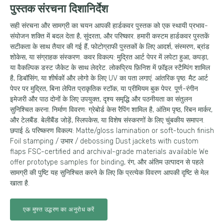
पुस्तक संरचना दिशानिर्देश
सही संरचना और सामग्री का चयन आपकी हार्डकवर पुस्तक को एक स्थायी प्रभाव-
संयोजन शक्ति में बदल देता है, सुंदरता, और परिष्कार. हमारी कस्टम हार्डकवर पुस्तकें
सटीकता के साथ तैयार की गई हैं, फोटोग्राफी पुस्तकों के लिए आदर्श, संस्मरण, ब्रांड
शोकेस, या संग्राहक संस्करण. कवर विकल्प: मुद्रित आर्ट पेपर में लपेटा हुआ, कपड़ा,
या वैकल्पिक डस्ट जैकेट के साथ लेदरेट. लोकप्रिय फ़िनिश में फ़ॉइल स्टैम्पिंग शामिल
है, डिबॉसिंग, या शीर्षकों और लोगो के लिए UV का पता लगाएं. आंतरिक पृष्ठ: मैट आर्ट
पेपर पर मुद्रित, बिना लेपित प्राकृतिक स्टॉक, या प्रीमियम बुक पेपर. पूर्ण-रंगीन
इमेजरी और पाठ दोनों के लिए उपयुक्त, दृश्य समृद्धि और पठनीयता का संतुलन
सुनिश्चित करना. निर्माण विवरण: ग्रेबोर्ड केस रैपिंग शामिल है, अंतिम पृष्ठ, रिबन मार्कर,
और टेलबैंड. बेलीबैंड जोड़ें, स्लिपकेस, या विशेष संस्करणों के लिए चुंबकीय समापन.
छपाई & परिष्करण विकल्प:
Matte/gloss lamination or soft-touch finish
Foil stamping
/ उभार /
debossing Dust jackets with custom
flaps FSC-certified and archival-grade materials available We
offer prototype samples for binding
, रंग, और अंतिम उत्पादन से पहले
सामग्री की पुष्टि यह सुनिश्चित करने के लिए कि प्रत्येक विवरण आपकी दृष्टि से मेल
खाता है.
एक मुफ्त उद्धरण का अनुरोध करें