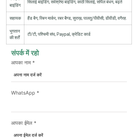
सिलाई बाइंडिंग, सर्वश्रेष्ठ बाइंडिंग, काठी सिलाई, सर्पिल बंधन, बढ़ते
बाइंडिंग
सहायक
हैंड बैग, रिबन मार्कर, रबर बैण्ड, सुराख़, पालतू/पीवीसी, डीवीडी, वगैरह.
भुगतान
टी/टी, पश्चिमी संघ, Paypal, क्रेडिट कार्ड
की शर्तें
संपर्क में रहो
आपका नाम
*
WhatsApp
*
आपका ईमेल
*