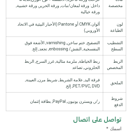
مخصصة
داخل: ورقة لمعان/مات, ورقة الحرير, ورقة خشبية,
ورقة خيالية
لون
ألوان CMYK أو Pantone (الأحبار البيئية في الاتحاد
الطباعة
الأوروبي)
التشطيب
التصفيح, ختم ساخن, varnishing, الأشعة فوق
السطح
البنفسجية, النقش/ enbossing, تجعد, إلخ.
الربط
ربط الخياطة, ملزمة مثالية, غرز السرج, الربط
المخصص
الحلزوني, تصاعد
فرقة اليد, علامة الشريط, شريط مرن, العيينة,
الملحق
PET/PVC, DVD, إلخ.
شروط
ر/ر, ويسترن يونيون, PayPal, بطاقة إئتمان
الدفع
تواصل على اتصال
اسمك
*