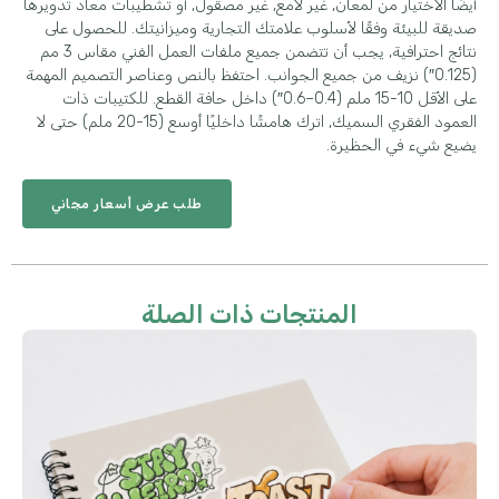
أيضًا الاختيار من لمعان, غير لامع, غير مصقول, أو تشطيبات معاد تدويرها
صديقة للبيئة وفقًا لأسلوب علامتك التجارية وميزانيتك. للحصول على
نتائج احترافية, يجب أن تتضمن جميع ملفات العمل الفني مقاس 3 مم
(0.125″) نزيف من جميع الجوانب. احتفظ بالنص وعناصر التصميم المهمة
على الأقل 10-15 ملم (0.4–0.6″) داخل حافة القطع. للكتيبات ذات
العمود الفقري السميك, اترك هامشًا داخليًا أوسع (15-20 ملم) حتى لا
يضيع شيء في الحظيرة.
طلب عرض أسعار مجاني
المنتجات ذات الصلة