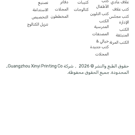
كتب
غلاف عادي
دفاتر
كتيبات
تصنيع
الأطفال
كتب غلاف
المجلات
كتالوجات
الاستدامة
كتب التلوين
كتب مجلس
المخططون
التخصيص
الكتب
الإدارة
تنزيل الكتالوج
المدرسية
الكتب
المصنفات
المنبثقة
خيالي &
الكتب المرنة
كتب جديدة
المجلات
حقوق الطبع والنشر © 2026 ，شركة Guangzhou Xinyi Printing Co.,
المحدودة. جميع الحقوق محفوظة.