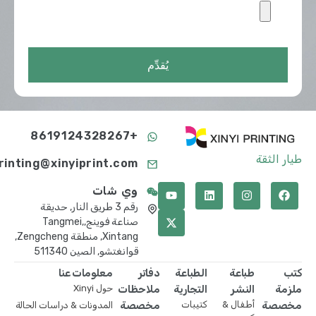
يُقدِّم
+8619124328267
طيار الثقة
printing@xinyiprint.com
وي شات
رقم 3 طريق النار, حديقة
صناعة فوينج,Tangmei,
Xintang, منطقة Zengcheng,
قوانغتشو, الصين 511340
كتب
طباعة
الطباعة
دفاتر
معلومات عنا
ملزمة
النشر
التجارية
ملاحظات
حول Xinyi
مخصصة
أطفال &
كتيبات
مخصصة
المدونات & دراسات الحالة