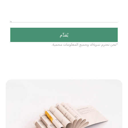
يُقدِّم
*نحن نحترم سريةك وجميع المعلومات محمية.