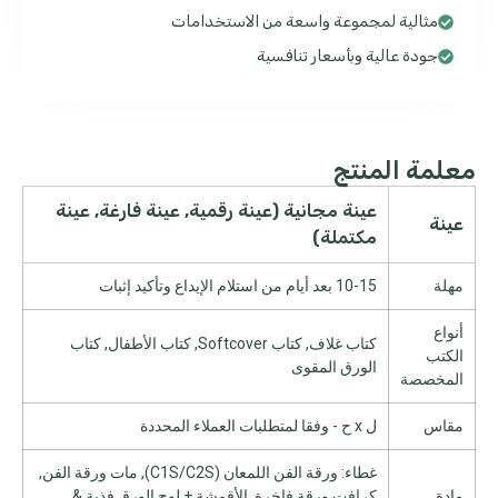
مثالية لمجموعة واسعة من الاستخدامات
جودة عالية وبأسعار تنافسية
معلمة المنتج
عينة مجانية (عينة رقمية, عينة فارغة, عينة
عينة
مكتملة)
مهلة
10-15 بعد أيام من استلام الإيداع وتأكيد إثبات
أنواع
كتاب غلاف, كتاب Softcover, كتاب الأطفال, كتاب
الكتب
الورق المقوى
المخصصة
مقاس
ل x ح - وفقا لمتطلبات العملاء المحددة
غطاء: ورقة الفن اللمعان (C1S/C2S), مات ورقة الفن,
مادة
كرافت ورقة فاخرة, الأقمشة + لوح الورق,فذبة &