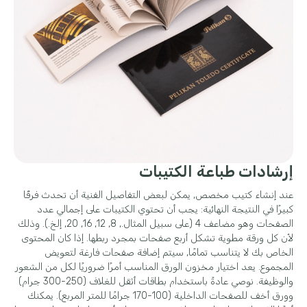
إرشادات طباعة الكتيبات
عند إنشاء كتيب مخصص, يمكن لبعض التفاصيل الفنية أن تحدث فرقًا
كبيرًا في النتيجة النهائية: يجب أن تحتوي الكتيبات على إجمالي عدد
الصفحات وهو مضاعف 4 (على سبيل المثال., 8, 12, 16, 20, إلخ.). وذلك
لأن كل ورقة مطوية تشكل أربع صفحات بمجرد ربطها. إذا كان المحتوى
الخاص بك لا يتناسب تمامًا, سيتم إضافة صفحات فارغة لتعويض
المجموع. يعد اختيار مخزون الورق المناسب أمرًا ضروريًا لكل من الشعور
والوظيفة. نوصي عادةً باستخدام بطاقات أثقل للغلاف (250-300 جرام)
وورق أخف للصفحات الداخلية (100-170 جرامًا للمتر المربع). يمكنك