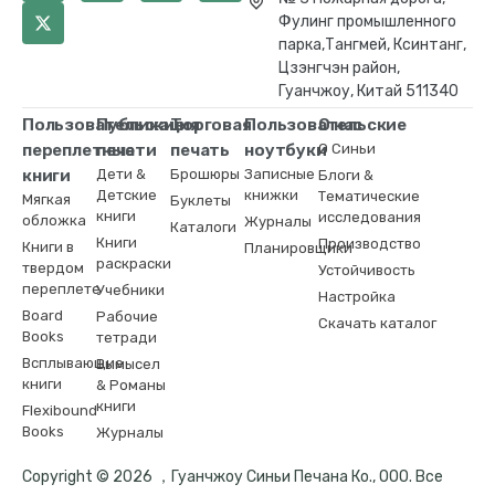
Фулинг промышленного
парка,Тангмей, Ксинтанг,
Цзэнгчэн район,
Гуанчжоу, Китай 511340
Пользовательские
Публикация
Торговая
Пользовательские
О нас
переплетные
печати
печать
ноутбуки
О Синьи
книги
Дети &
Брошюры
Записные
Блоги &
Детские
книжки
Тематические
Мягкая
Буклеты
книги
исследования
обложка
Журналы
Каталоги
Книги
Производство
Книги в
Планировщики
раскраски
твердом
Устойчивость
переплете
Учебники
Настройка
Board
Рабочие
Скачать каталог
Books
тетради
Всплывающие
Вымысел
книги
& Романы
книги
Flexibound
Books
Журналы
Copyright © 2026 ，Гуанчжоу Синьи Печана Ко., ООО. Все