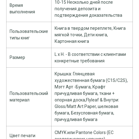
10-15 Несколько дней после
Время
получения депозита и
выполнения
подтверждения доказательства
Книга в твердом переплете, Книга
Пользовательские
мягкой точки, Дети книга,
типы книг
Картонная книга
L x H. - В соответствии с клиентами
Размер
конкретные требования
Крышка: Глянцевая
художественная бумага (C1S/C2S),
Мэтт Арт -Бумага, Крафт
Пользовательский
причудливая бумага, ткани +
материал
опорная доска,Flyleaf & Внутри:
Gloss/Matt Art Paper, шелковая
бумага, Безусловная бумага,
причудливая бумага
CMYK или Pantone Colors (ЕС
Цвет печати