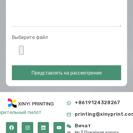
Выберите файл
Представлять на рассмотрение
+8619124328267
ерительный пилот
printing@xinyprint.co
Вичат
№ 3 Пожарная дорога,